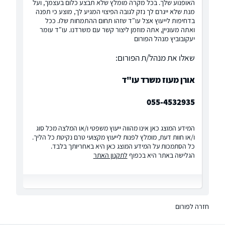
האופנוע שלך. בכל מקרה מומלץ שלא תבצע כלום בעצמך, ועל
מנת שלא ייגרם לך נזק לגובה הפיצוי המגיע לך, מוצע כי תפנה
בדחיפות לייעוץ אצל עו"ד שזהו תחום ההתמחות שלו. ככל
ואתה מעוניין, אתה מוזמן ליצור קשר עם משרדנו. עו"ד עומר
יעקובוביץ מנהל הפורום
שאלו את מנהל/ת הפורום:
אורן מעוז משרד עו"ד
055-4532935
המידע המוצג כאן אינו מהווה ייעוץ משפטי ו/או המלצה מכל סוג
ו/או חוות דעת, מומלץ לפנות לייעוץ מקצועי טרם נקיטת כל הליך.
כל הסתמכות על המידע המוצג כאן היא באחריותך בלבד.
הגלישה באתר היא בכפוף
לתקנון האתר
חזרה לפורום