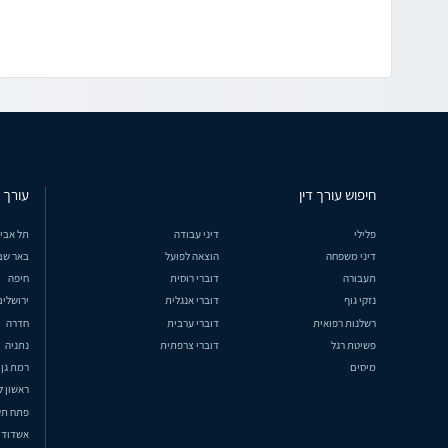
חיפוש עורך דין
עורך ד
פלילי
דיני עבודה
תל אבי
דיני משפחה
הוצאה לפועל
באר שב
תעבורה
דוברי רוסית
חיפה
נזקי גוף
דוברי אנגלית
ירושלים
רשלנות רפואית
דוברי ערבית
חדרה
פשיטת רגל
דוברי צרפתית
נתניה
מיסים
רמת גן
ראשון ל
פתח תק
אשדוד