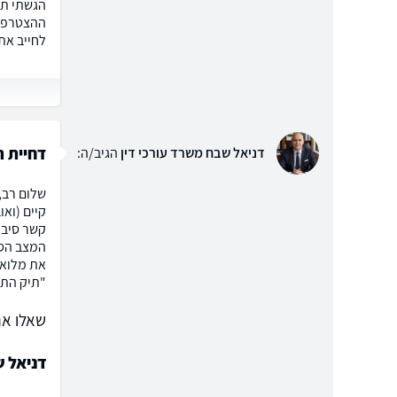
הגשתי תב
ההצטרפות
לחייב את
דחיית ת
דניאל שבח משרד עורכי דין
הגיב/ה:
שלום רב,
קיים (וא
קשר סיבת
המצב הסי
את מלוא 
"תיק התב
שאלו את
דניאל ש