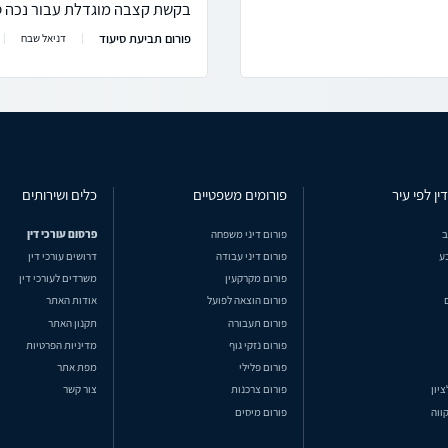
בקשת קצבה מוגדלת עבור נכה ס
פורום תביעת סיעוד
דניאל שבח
ין לפי עיר
פורומים משפטיים
כלים ושירותים
ב
פורום דיני משפחה
פרסום עורכי דין
ע
פורום דיני עבודה
דרושים עורכי דין
פורום מקרקעין
משרדים לעורכי דין
פורום הוצאה לפועל
אודות האתר
פורום תעבורה
תקנון האתר
פורום נזקי גוף
מדיניות הפרטיות
פורום פלילי
מפת אתר
ציון
פורום צרכנות
צור קשר
ווה
פורום מיסים