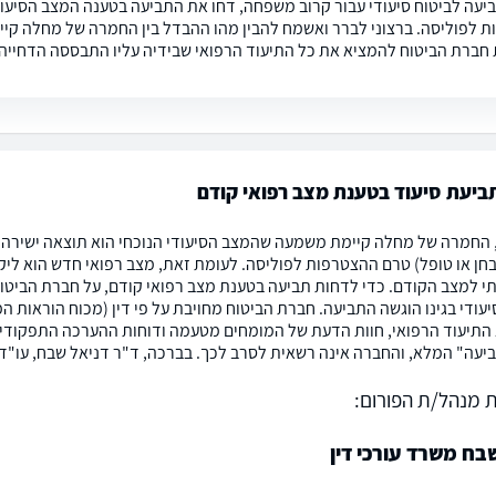
יעה לביטוח סיעודי עבור קרוב משפחה, דחו את התביעה בטענה המצב הסיעוד
 לפוליסה. ברצוני לברר ואשמח להבין מהו ההבדל בין החמרה של מחלה קיימ
 חברת הביטוח להמציא את כל התיעוד הרפואי שבידיה עליו התבססה הדחייה
ביעת סיעוד בטענת מצב רפואי קודם
 החמרה של מחלה קיימת משמעה שהמצב הסיעודי הנוכחי הוא תוצאה ישירה ש
ובחן או טופל) טרם ההצטרפות לפוליסה. לעומת זאת, מצב רפואי חדש הוא ל
י למצב הקודם. כדי לדחות תביעה בטענת מצב רפואי קודם, על חברת הביטוח
עודי בגינו הוגשה התביעה. חברת הביטוח מחויבת על פי דין (מכוח הוראות המ
התיעוד הרפואי, חוות הדעת של המומחים מטעמה ודוחות ההערכה התפקודי
יעה" המלא, והחברה אינה רשאית לסרב לכך. בברכה, ד"ר דניאל שבח, עו"ד
 מנהל/ת הפורום:
בח משרד עורכי דין