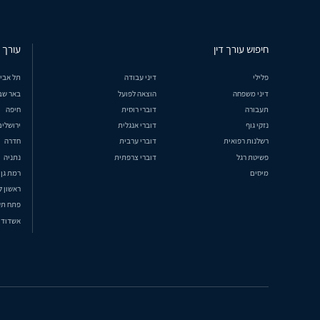
חיפוש עורך דין
עורך ד
פלילי
דיני עבודה
תל אבי
דיני משפחה
הוצאה לפועל
באר שב
תעבורה
דוברי רוסית
חיפה
נזקי גוף
דוברי אנגלית
ירושלים
רשלנות רפואית
דוברי ערבית
חדרה
פשיטת רגל
דוברי צרפתית
נתניה
מיסים
רמת גן
ראשון ל
פתח תק
אשדוד