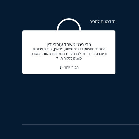
הזדמנות להכיר
צבי פנט משרד עורכי דין
המשרד מתעסק בדיני משפחה, גירושין, צוואות וירושות
והעברה בין-דורית, לצד ניסיון רב בתחום הגישור. המשרד
מעניק ללקוחותיו ל
תכירו יותר