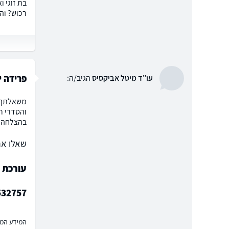
רכוש? וה
פרידה י
עו"ד מיטל אביקסיס
הגיב/ה:
משאלתך נ
והסדרי ר
בהצלחה.
שאלו את
עורכת ד
532757
המידע המוצ