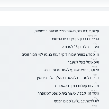
עלות אגרת בית משפט כולל פרסום ברשומות
ירון טיילר
הוצאת דרכון לקטין בבית המשפט
שלי
העברת ילד בן 13 לסבתא
שירן
מי מפרש צוואה עם חילוקי דעות בנוגע למי הם הזוכים
גבי55
אימא של בעל לשעבר
מאיה
חלוקת רכוש משותף לאחר גירושין בכפייה
רחל
זכאות למגורים לאישה במהלך הליך גירושין
שני
תביעות קטנות בתוך המשפחה
מיכאל
משך זמן קבלת אישור בית משפט למשפחה
אלי
לא לגלות לבעל על סכום הכסף
נורית