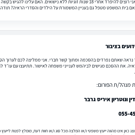
בת זוגי ואני רוצים להיפרד אחרי 18 שנות זוגיות ללא נישואים. האם
אם בית המשפט מטפל גם בעניין המשמורת על הילדים והסדרי הראיה? תודה, 
דועים בציבור
ראה שאתם נפרדים בהסכמה ומתוך קשר חברי. אני ממליצה לכם לערוך הסכ
איה. את ההסכם מגישים לביהמש לענייני משפחה לאישור. תתיעצו עם עו״ד לג
 מנהל/ת הפורום:
ין ונוטריון איריס גרבר
055-4
ג כאן אינו מהווה ייעוץ משפטי ו/או המלצה מכל סוג ו/או חוות דעת, מומלץ לפנות לייעו