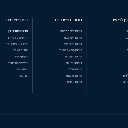
ין לפי עיר
פורומים משפטיים
כלים ושירותים
ב
פורום דיני משפחה
פרסום עורכי דין
ע
פורום דיני עבודה
דרושים עורכי דין
פורום מקרקעין
משרדים לעורכי דין
פורום הוצאה לפועל
אודות האתר
פורום תעבורה
תקנון האתר
פורום נזקי גוף
מדיניות הפרטיות
פורום פלילי
מפת אתר
ציון
פורום צרכנות
צור קשר
ווה
פורום מיסים