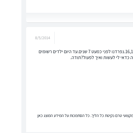
8/5/2014
שלום! חייתי עם גבר במשך 12 שנים כידועים בציבור.נולדו לנו 4 ילדים היום כבני 16,14,12,9.נפרדנו לפני כמעט 7 שנים.עד היום ילדים רשומים
ה כדאי לי לעשות ואיך לפעול?תודה.
ץ מקצועי טרם נקיטת כל הליך. כל הסתמכות על המידע המוצג כאן