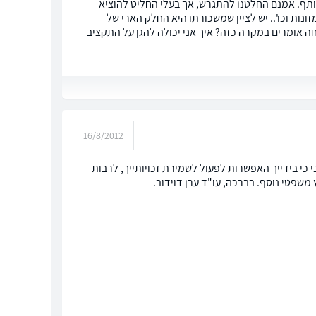
שים (מבחירתו). לנו ילדים מתחת לגיל 18. לנו חשבון משותף. אמנם החלטנו להתגרש, אך בעלי החליט להוציא
נות וכו'.. יש לציין שמשכורתו היא החלק הארי של
ה אומרים במקרה כזה? איך אני יכולה להגן על התקציב
16/8/2012
 כי בידייך האפשרות לפעול לשמירת זכויותייך, לרבות
משפטי נוסף. בברכה, עו"ד ערן דוידוב.