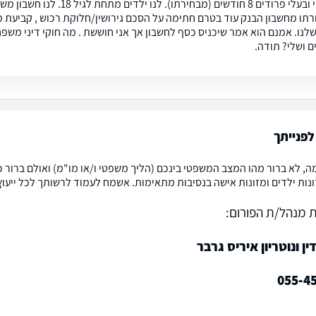
שלום. אני ובעלי פרודים 8 חוד
תו מחשבון הבנק עוד בטרם חתימה על הסכם גירושין/חלוקת רכוש , קביעת מזו
לנו. אמנם הוא אמר שיכניס כסף לחשבון אך אני חוששת . מה חוקי דיני משפח
ם ושלי? תודה.
פנייתך
ה, לא ברור מהו המצב המשפטי בינכם (הליך משפטי ו/או מו"מ) ואולם ברור כי
נות ילדים ומזונות אישה בנסיבות מתאימות. אשמח לעמוד לרשותך לכל ייעוץ 
 מנהל/ת הפורום:
ין ונוטריון איריס גרבר
055-4