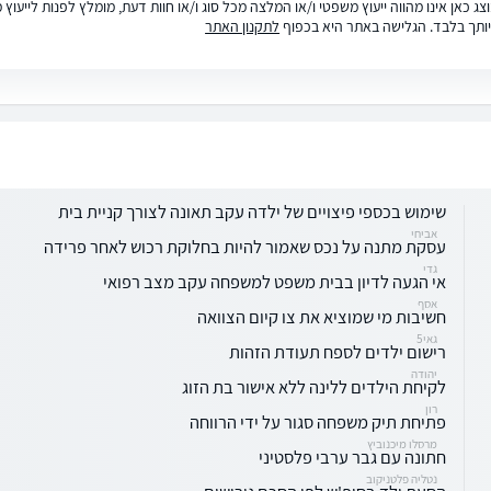
ג כאן אינו מהווה ייעוץ משפטי ו/או המלצה מכל סוג ו/או חוות דעת, מומלץ לפנות לייעו
ותך בלבד. הגלישה באתר היא בכפוף
לתקנון האתר
שימוש בכספי פיצויים של ילדה עקב תאונה לצורך קניית בית
אביחי
עסקת מתנה על נכס שאמור להיות בחלוקת רכוש לאחר פרידה
גדי
אי הגעה לדיון בבית משפט למשפחה עקב מצב רפואי
אסף
חשיבות מי שמוציא את צו קיום הצוואה
גאי5
רישום ילדים לספח תעודת הזהות
יהודה
לקיחת הילדים ללינה ללא אישור בת הזוג
רון
פתיחת תיק משפחה סגור על ידי הרווחה
מרסלו מיכנוביץ
חתונה עם גבר ערבי פלסטיני
נטליה פלטניקוב