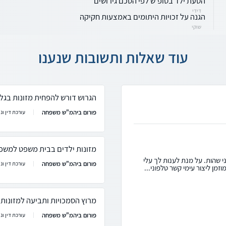
הסעת ילד בסופ'ש לפי הסכם גירושים
דידי
הגנה על זכויות היתומים באמצעות חקיקה
שוקי
עוד שאלות ותשובות שנענו
הגרוש דורש להפחית מזונות בגל
פורום ביהמ"ש משפחה
עורכת דין ונ
מזונות ילדים בבית משפט למשפ
י שהות. על מנת לענות לך עלי
פורום ביהמ"ש משפחה
עורכת דין ונ
זמן ליצור עימי קשר טלפוני...
מרוץ הסמכויות ותביעה למזונות
פורום ביהמ"ש משפחה
עורכת דין ונ