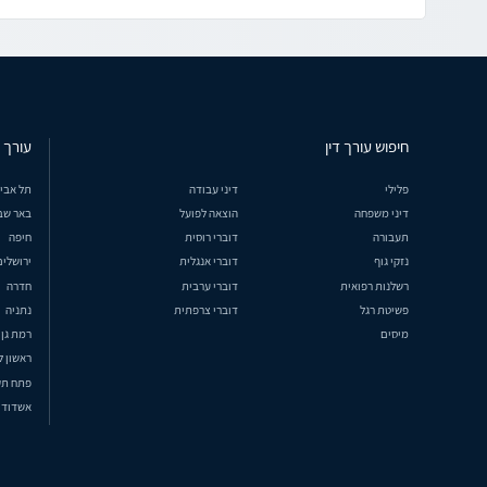
חיפוש עורך דין
עורך ד
פלילי
דיני עבודה
תל אבי
דיני משפחה
הוצאה לפועל
באר שב
תעבורה
דוברי רוסית
חיפה
נזקי גוף
דוברי אנגלית
ירושלים
רשלנות רפואית
דוברי ערבית
חדרה
פשיטת רגל
דוברי צרפתית
נתניה
מיסים
רמת גן
ראשון ל
פתח תק
אשדוד