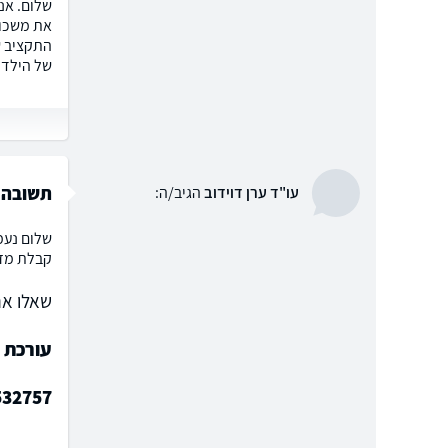
את משכור
התקציב ש
של הילדי
תשובה ל
עו"ד ערן דוידוב
הגיב/ה:
שלום נעמ
קבלת מזו
שאלו את
עורכת ד
532757