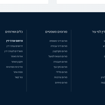
ין לפי עיר
פורומים משפטיים
כלים ושירותים
ב
פורום דיני משפחה
פרסום עורכי דין
ע
פורום דיני עבודה
דרושים עורכי דין
פורום מקרקעין
משרדים לעורכי דין
פורום הוצאה לפועל
אודות האתר
פורום תעבורה
תקנון האתר
פורום נזקי גוף
מדיניות הפרטיות
פורום פלילי
מפת אתר
ציון
פורום צרכנות
צור קשר
ווה
פורום מיסים