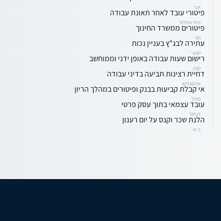
אבי
פיטורי עובד לאחר תאונת עבודה
מתי אזולאי
פיטורים ממשרד החינוך
חני
עתירה לבג"ץ בעניין נכות
ישעי`
רישום שעות עבודה באופן ידני וממוחשב
מורן
דחיית רצינות תביעה בדיני עבודה
אינקוגניטו
אי קבלת קביעות בבנק ופיטורים במהלך הריון
מיכל
עובד עצמאי בתוך עסק פרטי
דניאל
הלנת שכר וקנס על יום רענון
ב.ש