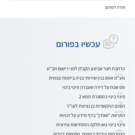
חזרה לפורום
עכשיו בפורום
הרחבת חצר שביצע הקבלן לפני רישום תב"ע
מרדכי
מע"מ אפס בגין שירותי בניה ביזמות עצמית
ג
מס שבח על דירה שעברה פינוי בינוי
ברק
פינוי בינוי במסגרת תמא 2
אני
הסכם התקשרות בן נציגות לעו"ד
אלי ישי
התראת "שפדן" בדף מידע על זכויות
ירון
פינוי בינוי גוש חלקה התחדשות עירונית
שלום
הצטרפות עירייה כיזמית, חתימות דיירים