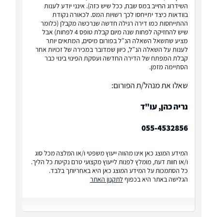
השידרוג החייב במס שבח, ככל שיש כזה). אינני יודע לענות
בוודאות כיצד יתייחסו לכך רשויות המס. לכאורה נקודת
ההתייחסות כמו דירה רגילה חדשה שנרכשה מקבלן (כלומר
שיש להחזיקה לפחות שנה מיום קבלת טופס 4 לפחות) אבל
מציע שתשאל השאלה הנ"ל בפורום מיסים, המתאים יותר
לענות על השאלה הנ"ל, כיוון שמדובר במכירה של זכויות אחר
קבלת המפתח של הדירה החדשה ועסקת הפינוי בינוי כבר
הסתיימה מזמן.
שאלו את מנהל/ת הפורום:
נריה כהן, עו"ד
055-4532856
המידע המוצג כאן אינו מהווה ייעוץ משפטי ו/או המלצה מכל סוג
ו/או חוות דעת, מומלץ לפנות לייעוץ מקצועי טרם נקיטת כל הליך.
כל הסתמכות על המידע המוצג כאן היא באחריותך בלבד.
הגלישה באתר היא בכפוף
לתקנון האתר