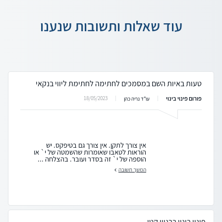
עוד שאלות ותשובות שנענו
טעות באיות השם במסמכים לחתימה לחתימת ליווי בנקאי
פורום פינוי בינוי
18/05/2023
עו"ד נריה כהן
אין צורך לתקן. אין צורך גם בטיפקס. יש
הוראות לטאבו שאומרות שהשמטה של י` או
הוספה של י` זה בסדר ועובר. בהצלחה ...
המשך תשובה
פינוי בינוי בבניין קטן