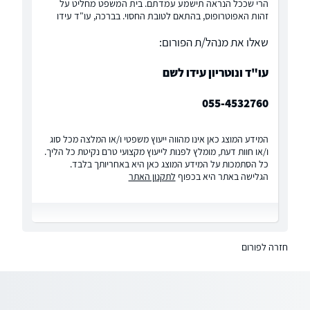
הרי שככל הנראה תישמע עמדתם. בית המשפט מחליט על
זהות האפוטרופוס, בהתאם לטובת החסוי. בברכה, עו"ד עידו
שאלו את מנהל/ת הפורום:
עו"ד ונוטריון עידו לשם
055-4532760
המידע המוצג כאן אינו מהווה ייעוץ משפטי ו/או המלצה מכל סוג
ו/או חוות דעת, מומלץ לפנות לייעוץ מקצועי טרם נקיטת כל הליך.
כל הסתמכות על המידע המוצג כאן היא באחריותך בלבד.
הגלישה באתר היא בכפוף
לתקנון האתר
חזרה לפורום