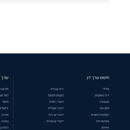
חיפוש עורך דין
עורך ד
פלילי
דיני עבודה
תל אבי
דיני משפחה
הוצאה לפועל
באר שב
תעבורה
דוברי רוסית
חיפה
נזקי גוף
דוברי אנגלית
ירושלים
רשלנות רפואית
דוברי ערבית
חדרה
פשיטת רגל
דוברי צרפתית
נתניה
מיסים
רמת גן