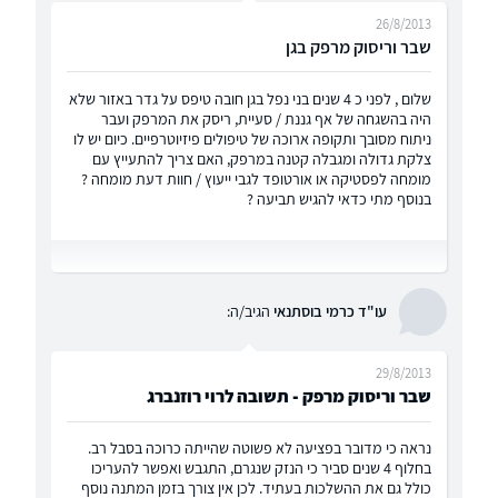
26/8/2013
שבר וריסוק מרפק בגן
שלום , לפני כ 4 שנים בני נפל בגן חובה טיפס על גדר באזור שלא
היה בהשגחה של אף גננת / סעיית, ריסק את המרפק ועבר
ניתוח מסובך ותקופה ארוכה של טיפולים פיזיוטרפיים. כיום יש לו
צלקת גדולה ומגבלה קטנה במרפק, האם צריך להתעייץ עם
מומחה לפסטיקה או אורטופד לגבי ייעוץ / חוות דעת מומחה ?
בנוסף מתי כדאי להגיש תביעה ?
עו"ד כרמי בוסתנאי
הגיב/ה:
29/8/2013
שבר וריסוק מרפק - תשובה לרוי רוזנברג
נראה כי מדובר בפציעה לא פשוטה שהייתה כרוכה בסבל רב.
בחלוף 4 שנים סביר כי הנזק שנגרם, התגבש ואפשר להעריכו
כולל גם את ההשלכות בעתיד. לכן אין צורך בזמן המתנה נוסף