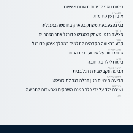
ביטוח נוסף לביטוח תאונות אישיות
אביבית
אובדן שן קידמית
יעקב
בני נפצע בעת משחק בפארק בחופשה באנגליה
ג`קי
פציעה בזמן משחק במגרש כדורגל אחר הצהריים
הגר
קרע ברצועה הקדמית לתלמיד במהלך אימון כדורגל
נועם שניידר
טופס דווח על אירוע בבית הספר
אימן
ביטוח לילד בגן חובה
יפעת בקצי
תביעה עקב שבירת רגל בבית
לביא עדיקה
תביעת פיצויים בגין חבלה בגב לתיכוניסט
מרגלית
נשיכת ילד על ידי כלב בגינת משחקים ואפשרות לתביעה
אבי