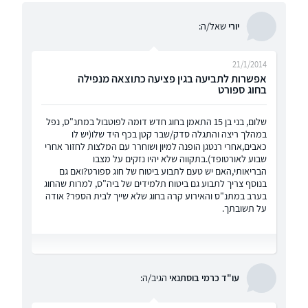
יורי
שאל/ה:
21/1/2014
אפשרות לתביעה בגין פציעה כתוצאה מנפילה
בחוג ספורט
שלום, בני בן 15 התאמן בחוג חדש דומה לפוטבול במתנ"ס, נפל
במהלך ריצה והתגלה סדק/שבר קטן בכף היד שלו(יש לו
כאבים,אחרי רנטגן הופנה למיון ושוחרר עם המלצות לחזור אחרי
שבוע לאורטופד).בתקווה שלא יהיו נזקים על מצבו
הבריאותי,האם יש טעם לתבוע ביטוח של חוג ספורט?ואם גם
בנוסף צריך לתבוע גם ביטוח תלמידים של ביה"ס, למרות שהחוג
בערב במתנ"ס והאירוע קרה בחוג שלא שייך לבית הספר? אודה
על תשובתך.
עו"ד כרמי בוסתנאי
הגיב/ה: