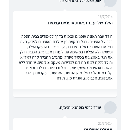
יוזוק 073-7240259
שאל/ה:
16/7/2014
הילד שלי עבר תאונת אופניים עצמית
הילד עבר תאונת אופניים עצמית בדרך ללימודים בבית הספר,
רכב על אופניים , רגלו נתקעה בין שילדת האופניים לפדל, הלה
נפל עם האופניים על המידרכה, עוברי אורח הזעיקו הצלה,
וכשאלה לא הצליחו במשימה פנו לעזרת מכבי אש. הכבאי חילץ
את רגלו באמצעות בכשיר מיוחד, מתנדב ההצלה קרה למד"א
והילד נלקח לבית החולים לבדיקות מעקב וצילומים. שוחרר ללא
אישפוז או טיפול ממשי, ניזוק בחבלות חיצוניות בלבד וכאבים
קלים.מתנהל כרגיל. מהן הזכויות המגיעות בעיקבות כך לגבי
אמבלונס, מכבי אש, ואגרת מיון. תודה
עו"ד כרמי בוסתנאי
הגיב/ה:
22/7/2014
תאונת אופניים