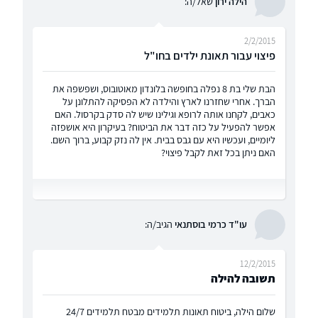
הילה ירון
שאל/ה:
2/2/2015
פיצוי עבור תאונת ילדים בחו"ל
הבת שלי בת 8 נפלה בחופשה בלונדון מאוטובוס, ושפשפה את
הברך. אחרי שחזרנו לארץ והילדה לא הפסיקה להתלונן על
כאבים, לקחנו אותה לרופא וגילינו שיש לה סדק בקרסול. האם
אפשר להפעיל על כזה דבר את הביטוח? בעיקרון היא אושפזה
ליומיים, ועכשיו היא עם גבס בבית. אין לה נזק קבוע, ברוך השם.
האם ניתן בכל זאת לקבל פיצוי?
עו"ד כרמי בוסתנאי
הגיב/ה:
12/2/2015
תשובה להילה
שלום הילה, ביטוח תאונות תלמידים מבטח תלמידים 24/7