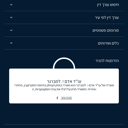
חיפוש עורך דין
עורך דין לפי עיר
פורומים משפטיים
כלים ושירותים
הזדמנות להכיר
עו"ד אדם י. למברגר
משרדו של עו"ד אדם י. למברגר הוא משרד בוטיק העוסק בתחומי המקרקעין, מסחרי
ואזרחי. המשרד חרט על דגלו את ערכי המקצועניות, ה
תכירו יותר