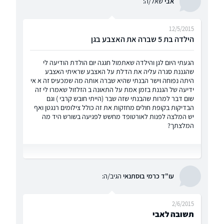
אבי
שאל/ה:
12/5/2015
הילדה בת 5 שברה את האצבע בגן
הגעתי היום לגן והילדה שאתמול חגגה יום הולדת הודיעה לי
שהגננת סגרה עליה את הדלת על האצבע שראיתי האצבע
היתה נפוחה וישר הבנתי שהיא שברה אותה מה שמכעיס זה א אי
ידיעה של הגננת בזמן אמת על התאונה ב הזלזול שאמרו לי זה
שום דבר למרות שהבנתי שזה שבר (הייתי חובש קרבי ) וגם
הבדיקות בקופת חולים מחזקות את זה כולל צילומים רנגטן ואף
יש המלצה לפנות לאורטופד מחשש לפגיעה בשורש היד מה
המלצתך?
עו"ד כרמי בוסתנאי
הגיב/ה:
2/6/2015
תשובה לאבי