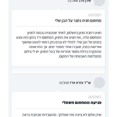
שירן פלג
שאל/ה:
10/5/2017
מחסום חניה נסגר על הבן שלי
חצינו רחבת חניון בתשלום, לאחר שמכונית נכנסה לחניון
המחסום עלה , ואז חצינו את החניון, המחסום ירד בזמן הזה ופגע
בפנים של הבן שלי. למזלי לא נגרם נזק רפואי למעט שפשוף
ושריטות בפניו, שעברו אחרי מספר ימים. אך התראומה
מהמקרה גדולה וחוסר אחריות של בעל החניון. יש לי צילום
ממצלמות האבטחה של המקום.
עו"ד עזרא ארז
הגיב/ה:
16/5/2017
פגיעה ממחסום חשמלי
שירן שלום לא ציינת מהי שאלתך. מהעובדות שכתבת נראה