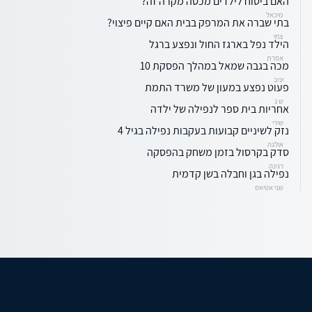
האם ביטוח לילדים מכסה מקרה זה?
מיכאל
בתי שברה את המרפק בבית האם קיים פיצוי?
צחי
הילד נפל בארגז החול ונפצע ברגל
אפרת
מכה בגבה שמאל במהלך הפסקת 10
יניב
פעוט נפצע במעון של משרד התמת
ש ג
אחריות בית ספר לנפילה של ילדה
שירי
נזק לשיניים קבועות בעקבות נפילה בגיל 4
אולגה
סדק בקרסול בזמן משחק בהפסקה
רגינה
נפילה בגן וחבלה בשן קדמית
שני אטיאס