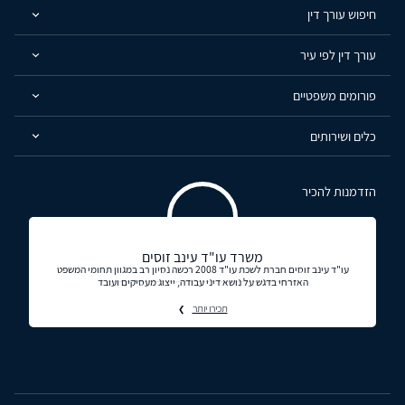
חיפוש עורך דין
עורך דין לפי עיר
פורומים משפטיים
כלים ושירותים
הזדמנות להכיר
משרד עו"ד עינב זוסים
עו"ד עינב זוסים חברת לשכת עו"ד 2008 רכשה נסיון רב במגוון תחומי המשפט
האזרחי בדגש על נושא דיני עבודה, ייצוג מעסיקים ועובד
תכירו יותר