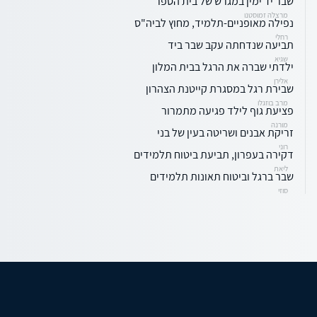
שבר יד ימין במגרש של בית הספר
מרצלה זמוסטנו
נפילה מאופניים-תלמיד, מחוץ לביה"ס
רחלי
תביעה שנדחתה עקב שבר ביד
שגיא
ילדתי שברה את הרגל בבית המלון
אלירן
שבירת רגל במסגרת קייטנת הצהרון
מרב בוזגלו
פציעת גוף לילד פגיעה מתמרור
מורנה
זריקת אבנים ושריטה בעין של בני
רוני
דקירה בעפרון, תביעת ביטוח תלמידים
ליאת
שבר ברגל וביטוח תאונות תלמידים
סוזי