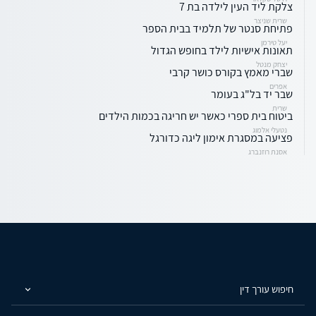
צלקת ליד העין לילדה בת 7
שרית שניצר
פתיחת סנטר של תלמיד בבית הספר
יעל טירמן
תאונות אישיות לילד בחופש הגדול
יצחק מנטל
שברי מאמץ בקורס כושר קרבי
אפרים
שבר יד בל"ג בעומר
שרית
ביטוח בית ספרי כאשר יש חריגה בכמות הילדים
נטעלי אלמוג
פציעה במסגרת אימון ליגה כדורגל
אסנת רוזנברג
חיפוש עורך דין