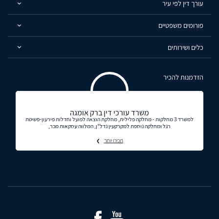
עורך דין לפי עיר
פורומים משפטיים
כלים ושירותים
הזדמנות להכיר
משרד עורכי דין ברק אומגה
למשרד 3 מחלקות - מחלקה פלילית, מחלקת הוצאה לפועל וחדלות פירעון-פשיטת
רגל ומחלקה נוספת למקרקעין נדל"ן, המלווה עסקאות מכר,
תכירו יותר