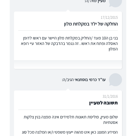
מעיין
שאל/ה:
17/12/2015
החלקה של ילד במקלחת מלון
בני בן ה10 מעד /החליק במקלחת מלון היישר עם ראשו לדופן
האסלה ופתח את ראשו . זה נגמר בהדבקה של האזור עיי רופא
המלון
עו"ד כרמי בוסתנאי
הגיב/ה:
31/1/2016
תשובה למעיין
שלום מעיין, פוליסת תאונות תלמידים אינה מפצה בגין צלקות
אסטתיות
המידע המוצג כאן אינו מהווה ייעוץ משפטי ו/או המלצה מכל סוג