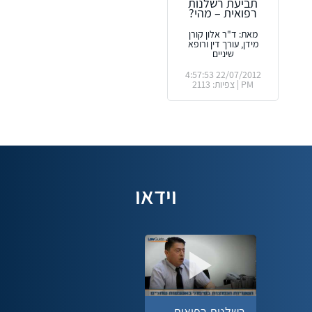
תביעת רשלנות
רפואית – מהי?
מאת: ד"ר אלון קורן
מידן, עורך דין ורופא
שיניים
22/07/2012 4:57:53
PM | צפיות: 2113
וידאו
רשלנות רפואית