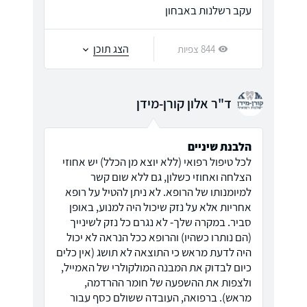
עקב רשלנות באבחון
הצג תוכן
844 צפיות
ד"ר אלון קורן-מידן
הלבנת שיניים
לכל טיפול רפואי (ללא יוצא מן הכלל) יש אחוזי
הצלחה ואחוזי כשלון, גם ללא שום קשר
למיומנותו של הרופא. לא ניתן להטיל על רופא
אחריות אלא על נזק שיכול היה למנוע, באופן
סביר. במקרה שלך- לא נגרם כל נזק לשינייך
(הם נותרו כשהיו) והרופא ככל הנראה לא יכול
היה לדעת מראש כי התוצאה לא תושג (אין כלים
כיום לבדוק את המבנה המולקולרי של האמייל,
ולצפות את ההשפעה של חומר ההרדמה,
מראש). ברפואה, העובדה ששולם כסף עבור