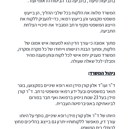
בתביעות סיעוד, בתביעה נגד הביטוח הלאומי ועוד.
המשרד מלווה את הלקוח בכל שלבי ההליך, הן בייעוץ
משפטי מקצועי והן בייעוץ רפואי, כדי להעניק ללקוח את
הייצוג המשפטי מקיף ורחב המגביר את סיכויי הצלחת
התביעה.
מתוך אמונה כי עורך הדין הוא למעשה איש אמונו של
הלקוח, ומתוך הבנת רגישותו וייחודו של כל מקרה ומקרה,
המשרד מעניק יחס אישי לכל לקוח ונותן מענה מהיר
וסבלני לכל שאלה שעולה.
ניהול המשרד
:
ד"ר ועו"ד אלון קורן מידן הוא רופא שיניים במקצועו, בוגר
תואר במשפטים ובעל ידע רפואי ומשפטי נרחב. ד"ר קורן
מידן בעל 23 שנות ניסיון ברפואה ואף חבר בפורום
לביואתיקה באוניברסיטה העברית.
היותו של ד"ר אלון קורן מידן רופא שיניים, נוסף על היותו
עורך דין, מאפשר ללקוחותיו יתרון גם בייצוג בהליכים מחוץ
לכותלי בית המשפט.