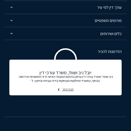
עורך דין לפי עיר
פורומים משפטיים
כלים ושירותים
הזדמנות להכיר
יובל ניב ושות', משרד עורכי דין
ניב ושות' משרד עורכי דין עוסק בתחום המעמד האישי ודיני המשפחה והירושה.
בנוסף, במשרד מחלקות העוסקות בדיני עבודה ונזיקין. ל
תכירו יותר