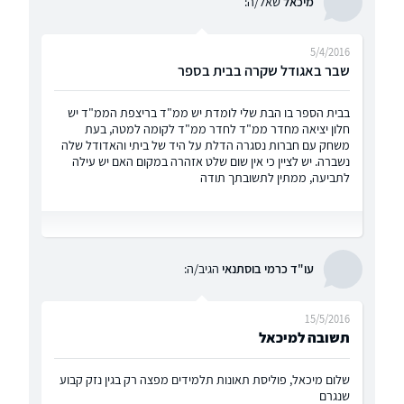
מיכאל
שאל/ה:
5/4/2016
שבר באגודל שקרה בבית בספר
בבית הספר בו הבת שלי לומדת יש ממ"ד בריצפת הממ"ד יש
חלון יציאה מחדר ממ"ד לחדר ממ"ד לקומה למטה, בעת
משחק עם חברות נסגרה הדלת על היד של ביתי והאדודל שלה
נשברה. יש לציין כי אין שום שלט אזהרה במקום האם יש עילה
לתביעה, ממתין לתשובתך תודה
עו"ד כרמי בוסתנאי
הגיב/ה:
15/5/2016
תשובה למיכאל
שלום מיכאל, פוליסת תאונות תלמידים מפצה רק בגין נזק קבוע
שנגרם