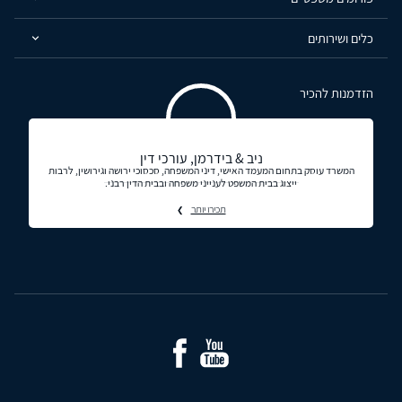
כלים ושירותים
הזדמנות להכיר
ניב & בידרמן, עורכי דין
המשרד עוסק בתחום המעמד האישי, דיני המשפחה, סכסוכי ירושה וגירושין, לרבות
ייצוג בבית המשפט לענייני משפחה ובבית הדין רבני.
תכירו יותר