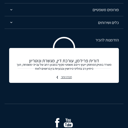
פורומים משפטיים
כלים ושירותים
הזדמנות להכיר
דורית פרידמן, עורכת דין, מגשרת ונוטריון
משרד בוטיק המספק ייעוץ וייצוג משפטי מקיף במגוון רחב של ענייני משפחה, תוך
ניסיון רב בהליכי גירושין ובבעיות בין גרושים לאח
תכירו יותר