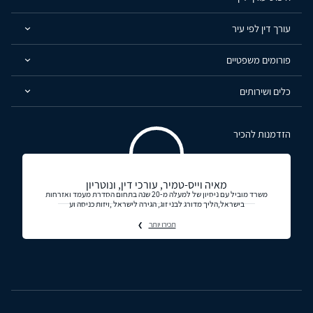
עורך דין לפי עיר
פורומים משפטיים
כלים ושירותים
הזדמנות להכיר
מאיה וייס-טמיר, עורכי דין, ונוטריון
משרד מוביל עם ניסיון של למעלה מ-20 שנה בתחום הסדרת מעמד ואזרחות
בישראל,הליך מדורג לבני זוג, הגירה לישראל ,ויזות כניסה וע
תכירו יותר