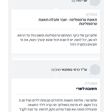
שרי
שאל/ה:
6/7/2016
תאונת טרמפולינה - שבר וחבלה תאונת
טרמפולינות
שלום הבן שלי ביקר המתחם טרמפולינות ופשוט נפל על הראש
לא טוב, יכל למות. יש לו שבא ויכול שהוא יצטרך ניצוח, את מי
תובעים במקרה כזה?
עו"ד כרמי בוסתנאי
הגיב/ה:
17/7/2016
תשובה לשרי
שלום שרי, פוליסת תאונות תלמידים מבטחת ילדים מגיל 3-18
בכל מקום. לא פרטת בשאלתך מה קרה לילד כתוצאה
מהנפילה וממה הוא סובל ומדוע נזקק לניתוח. על מנת לקבל