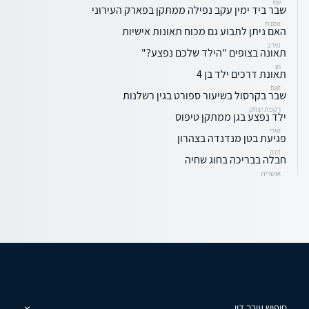
יוסי
שבר ביד ימין עקב נפילה ממתקן בפארק העירוני
אסנת
האם ניתן לתבוע גם מכוח תאונות אישיות
מירב
תאונה בצופים "הילד שלכם נפצע?"
חן
תאונת דרכים ילד בן 4
bat
שבר בקרסול בשיעור ספורט בגין רשלנות
רקפת יצחק
ילד נפצע בגן ממתקן טיפוס
שירי
פגיעת בטן מנדנדה בצהרון
דנה
חבלה בבריכה בחוג שחיה
אושרית
חיפוש עורך דין