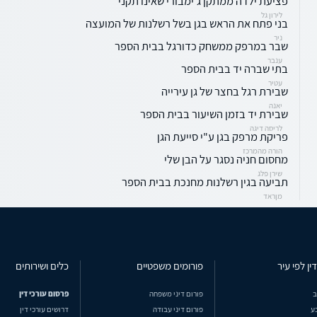
פציעת ילדה ממתקן ג'ימבורי שאינו תקני
לירון גל
בני פתח את הראש בגן בשל רשלנות של המועצה
ניר
שבר במרפק ממשחק כדורגל בבית הספר
ענבר
בתי שברה יד בבית הספר
עטיר
שבירת רגל בחצר של גן עירייה
יאנה
שבירת יד בזמן השיעור בבית הספר
לריסה דיגה
פריקת מרפק בגן ע"י סייעת הגן
הורה מהמרכז
מחסום חניה נסגר על הבן שלי
שירן פלג
תביעה בגין רשלנות מחנכת בבית הספר
מןראד
ין לפי עיר
פורומים משפטיים
כלים ושירותים
ב
פורום דיני משפחה
פרסום עורכי דין
ע
פורום דיני עבודה
דרושים עורכי דין