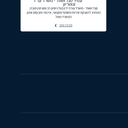
עמיר סגל ושות' - משרד עו"ד
ונוטריון
סגל ושות' - משרד עורכי דין בעל ניסיון רב ומוניטין מוכח,
המחויב להענקת שירות משפטי מקצועי, איכותי ומבוסס אמון.
המשרד פועל
תכירו יותר