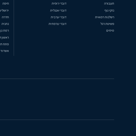
תעבורה
דוברי רוסית
חיפה
נזקי גוף
דוברי אנגלית
ירושלים
רשלנות רפואית
דוברי ערבית
חדרה
פשיטת רגל
דוברי צרפתית
נתניה
מיסים
רמת גן
ראשון ל
פתח תק
אשדוד