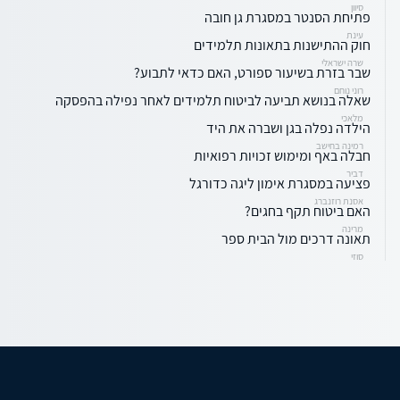
סיוון
פתיחת הסנטר במסגרת גן חובה
עינת
חוק ההתישנות בתאונות תלמידים
שרה ישראלי
שבר בזרת בשיעור ספורט, האם כדאי לתבוע?
רוני נוחם
שאלה בנושא תביעה לביטוח תלמידים לאחר נפילה בהפסקה
מלאכי
הילדה נפלה בגן ושברה את היד
רמינה בחישב
חבלה באף ומימוש זכויות רפואיות
דביר
פציעה במסגרת אימון ליגה כדורגל
אסנת רוזנברג
האם ביטוח תקף בחגים?
מרינה
תאונה דרכים מול הבית ספר
סוזי