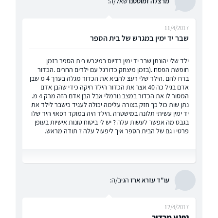
מרצלה זמוסטנו
שאל/ה:
11/4/2017
שבר יד ימין במגרש של בית הספר
ילד שלי יהונתן שבר יד ימין רדיוס במיגרש בית הספר בזמן
חופשת הפסח .(בזמן מיצחק כדורגל עם ילדים החרים .הכדור
ברח להם .הילד שלי רעצ להביא את הכדור מגלה בערך 4 מ שבן
אדם בגיל כה 40 אצר את הכדור הילד חיקה כידי שהבן אדם
המסור לו את הכדור במצב נורמלי אבל הבן אדם הזה מרק 4 מ.
נתן שות כול כך חזק בצורה עלימה יכולה לעגיד כישבר לילד את
יד ימין עשיתי תלונה במישטרה .הילד היה במוקד רפאוי היד שלו
בגבס מה אפשר לעשות עלה ? יש לי ביטוח טונות אישיות בעופן
פרטי ו גם של הבית הספר איך ליפעול עלה ? תודה מראש.
עו"ד עזרא ארז
הגיב/ה:
12/4/2017
נפגע מכדור