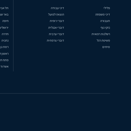
פלילי
דיני עבודה
תל אבי
דיני משפחה
הוצאה לפועל
באר שב
תעבורה
דוברי רוסית
חיפה
נזקי גוף
דוברי אנגלית
ירושלים
רשלנות רפואית
דוברי ערבית
חדרה
פשיטת רגל
דוברי צרפתית
נתניה
מיסים
רמת גן
ראשון ל
פתח תק
אשדוד