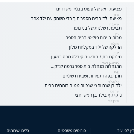
פציעת ראש של פעוט בבניין משרדים
ברוך
פציעת ילד בבית הספר תוך כדי משחק עם ילד אחר
אריאל רז
תביעת רשלנות של בני נוער
עדן
מכות בויכוח פוליטי בבית הספר
שושנה
החלקה של ילד במקלחת מלון
מעיין
תינוקת בת 7 חודשים קיבלה מכה במעון
לינויה ברזילאי
התנהלות מנהלת בית ספר גרמה לנזק...
logi
חתך בפה ותפירות ושבירת שיניים
אילנה לוי
ילד בן שנה וחצי שנכווה ממים רותחים בבית
יעד בכר
נזקי גוף בילד בן חמש וחצי
שי בן דוד
ין לפי עיר
פורומים משפטיים
כלים ושירותים