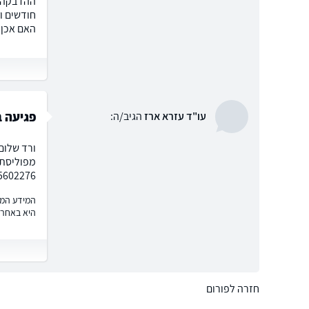
ההדבקה ו
חודשים ו
האם אכן 
פגיעה ב
עו"ד עזרא ארז
הגיב/ה:
ורד שלום 
02-5602276 . בברכה עו"
המידע המוצ
היא באחרי
חזרה לפורום