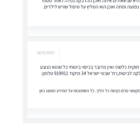
ת היא שן שאולים איתה ואכן ההדבקה נפלה לאחר מספר
געה ומתה ואכן הוא המליץ על טיפול שורש לילדים.
16/5/2017
וקית כלשהי ואין מדובר בכיסוי ביטוחי כל שהוא הנובע
מפוליסת התלמידים. בכל בירור הינך יכולה להפנות את שאלתך למשרד החינוך, המחלקה לביטוח,רח' שבטי ישראל 34 מיקוד 919911 טלפון:
ץ מקצועי טרם נקיטת כל הליך. כל הסתמכות על המידע המוצג כאן