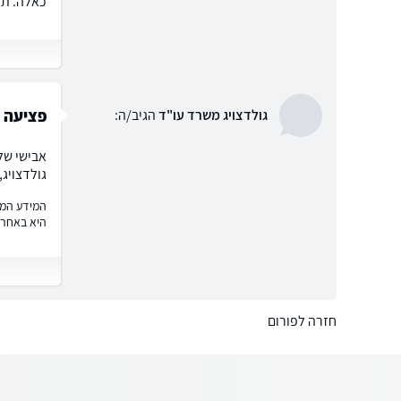
כאלה. תו
פציעה ב
גולדצויג משרד עו"ד
הגיב/ה:
אבישי של
גולדצויג,
המידע המוצ
היא באחרי
חזרה לפורום