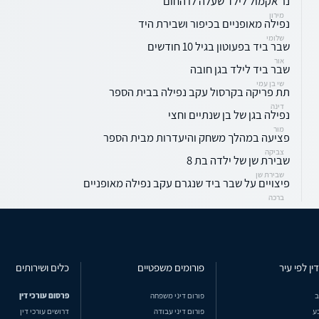
נר אקמול לילד שעלה לו החום
מירון
נפילה מאופניים בכיפור ושבירת היד
שלומי
שבר ביד בפעוטון בגיל 10 חודשים
אור
שבר ביד לילד בגן חובה
שי בן עמי
תת פריקה בקרסול עקב נפילה בבית הספר
דינה
נפילה בגן של בן שנתיים וחצי
מור
פציעה במהלך משחק והיעדרות מבית הספר
צביקה
שבירת שן של ילדה בת 8
שבירת שן
פיצויים על שבר ביד שנגרם עקב נפילה מאופניים
ברכה
ין לפי עיר
פורומים משפטיים
כלים ושירותים
ב
פורום דיני משפחה
פרסום עורכי דין
ע
פורום דיני עבודה
דרושים עורכי דין