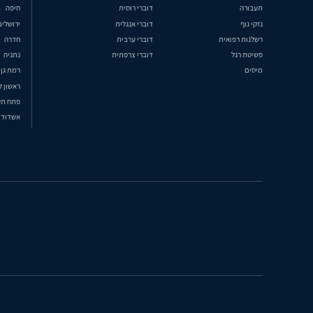
תעבורה
דוברי רוסית
חיפה
נזקי גוף
דוברי אנגלית
ירושלים
רשלנות רפואית
דוברי ערבית
חדרה
פשיטת רגל
דוברי צרפתית
נתניה
מיסים
רמת גן
ראשון ל
פתח תק
אשדוד