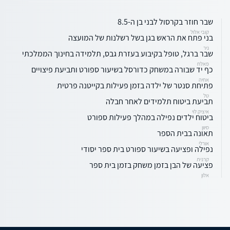
שבר חוזר בקרסול לבני בן ה-8.5
קובי אלול
בני פתח את הראש בגן בשל רשלנות של המועצה
ניר
שבר ברגל, טופל בקיבוע בעזרת גבס, תלמידה בחינוך הממלכתי
פאלח
כף יד שבורה במשחק כדורסל בשיעור ספורט ותביעת פיצויים
אחיה
פתיחת סנטר של ילדה בזמן פעילות בקייטנה פרטית
טל
תביעת ביטוח תלמידים לאחר חבלה
איציק לוי
ביטוח ילדים נפילה במהלך פעילות ספורט
סיוון
תאונה בבית הספר
אורלי
נפילה ופציעה בשיעור ספורט בית ספר יסודי
קרנית
פציעה של הבן בזמן משחק בזמן בית ספר
אלון