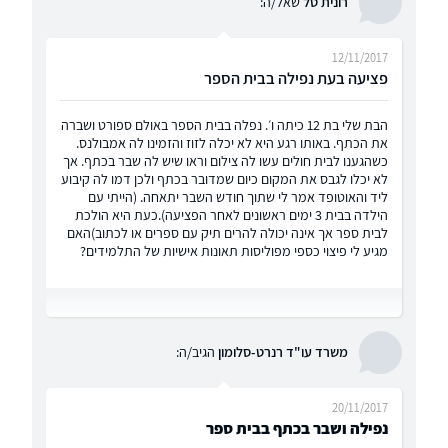
רונית טל
שאל/ה:
12/11/2017
פציעה בעת נפילה בבית הספר
הבת שלי בת 12 כיתה ו׳. נפלה בבית הספר באולם ספורט ושברה
את הכתף. באותו רגע היא לא יכלה לזוז והזמינו לה אמבולנס.
כשהגענו לבית חולים עשו לה צילום וראו שיש לה שבר בכתף. אך
לא יכלו לגבס את המקום כיום שמדובר בכתף ולכן דמו לה קיבוע
ליד והאוטופד אמר לי שתוך חודש השבר יתאחה. (הייתי עם
הילדה בבית 3 ימים ראשונים לאחר הפציעה).כעת היא הולכת
לבית ספר אך אינה יכולה להרים תיק עם ספרים או לכתוב)האם
מגיע לי פיצוי כספי מפוליסות תאונות אישיות של התלמידים?
משרד עו"ד רנרט-סלומון
הגיב/ה:
20/11/2017
נפילה ושבר בכתף בבית ספר