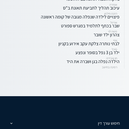
אופירה
עיכוב תהליך לתביעת תאונת ב"ס
רוזנה חילמן
פיצויים לילדה שנפלה מגובה של קומה ראשונה
אורטל
שבר בכתף לתלמיד במגרש ספורט
משה לוי
צהרון ילד שובר
עוזי
לבתי נותרה צלקת עקב אירוע בקניון
מיכל
ילד בן 3 נפל בסופר ונפצע
חן עובדיה
הילדה נפלה בגן ושברה את היד
רמינה בחישב
חיפוש עורך דין