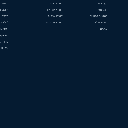
תעבורה
דוברי רוסית
חיפה
נזקי גוף
דוברי אנגלית
ירושלים
רשלנות רפואית
דוברי ערבית
חדרה
פשיטת רגל
דוברי צרפתית
נתניה
מיסים
רמת גן
ראשון ל
פתח תק
אשדוד