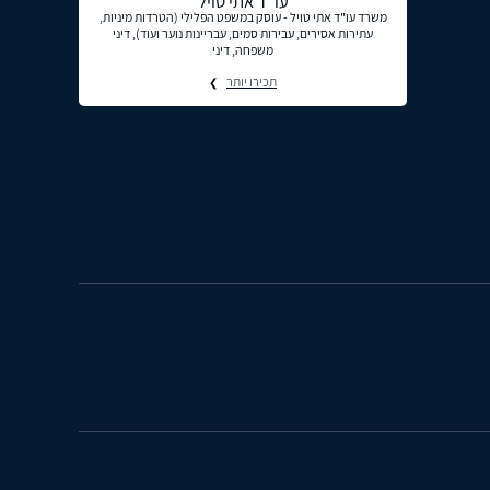
עו"ד אתי טויל
משרד עו"ד אתי טויל - עוסק במשפט הפלילי (הטרדות מיניות,
עתירות אסירים, עבירות סמים, עבריינות נוער ועוד), דיני
משפחה, דיני
תכירו יותר