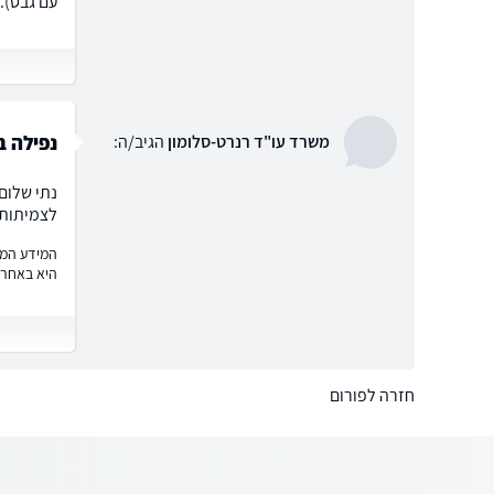
עם גבס).
נפילה ב
משרד עו"ד רנרט-סלומון
הגיב/ה:
נתי שלום
לצמיתות 
המידע המוצ
היא באחרי
חזרה לפורום