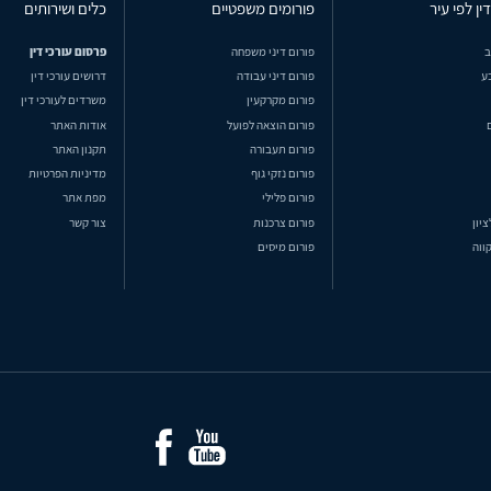
ין לפי עיר
פורומים משפטיים
כלים ושירותים
ב
פורום דיני משפחה
פרסום עורכי דין
ע
פורום דיני עבודה
דרושים עורכי דין
פורום מקרקעין
משרדים לעורכי דין
פורום הוצאה לפועל
אודות האתר
פורום תעבורה
תקנון האתר
פורום נזקי גוף
מדיניות הפרטיות
פורום פלילי
מפת אתר
ציון
פורום צרכנות
צור קשר
ווה
פורום מיסים