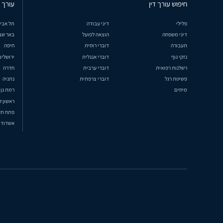
חיפוש עורך דין
עורך ד
פלילי
דיני עבודה
תל אבי
דיני משפחה
הוצאה לפועל
באר שב
תעבורה
דוברי רוסית
חיפה
נזקי גוף
דוברי אנגלית
ירושלים
רשלנות רפואית
דוברי ערבית
חדרה
פשיטת רגל
דוברי צרפתית
נתניה
מיסים
רמת גן
ראשון ל
פתח תק
אשדוד