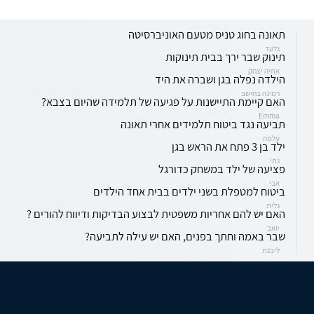
תאונה בחוג טניס מטעם האוניברסיטה
גלעד
תינוק שבר ירך בבית תינוקות
אתיה יצחק
הילדה נפלה בגן ושברה את היד
רמינה בחישב
האם קיימת התיישנות על פגיעה של תלמידה שהיום בצבא?
Emma
תביעה נגד ביטוח תלמידים אחרי תאונה
עלמה
ילד בן 3 פתח את הראש בגן
נתי
פציעה של ילד במשחק כדורגל
אבי
ביטוח למטפלת בשני ילדים בבית אחד הילדים
גלית
האם יש להם אחריות משפטית לבצוע הבדיקות ודיווח להורים ?
יואב
שבר באמה וחתך בפנים, האם יש עילה לתביעה?
ליבנת