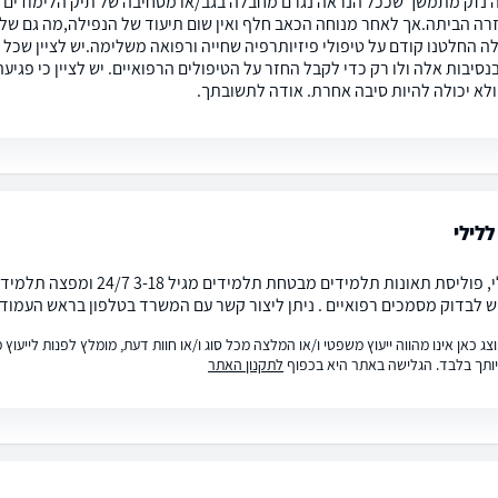
 נזק מתמשך שככל הנראה נגרם מחבלה בגב/או מסחיבה של תיק הלימודים ה
זרה הביתה.אך לאחר מנוחה הכאב חלף ואין שום תיעוד של הנפילה,מה גם שלא 
ה החלטנו קודם על טיפולי פיזיותרפיה שחייה ורפואה משלימה.יש לציין שכל 
סיבות אלה ולו רק כדי לקבל החזר על הטיפולים הרפואיים. יש לציין כי פגיע
לא יכולה להיות סיבה אחרת. אודה לתשובתך.
לילי
שלום לילי, פוליסת תאונות תל
ש לבדוק מסמכים רפואיים . ניתן ליצור קשר עם המשרד בטלפון בראש העמוד
ג כאן אינו מהווה ייעוץ משפטי ו/או המלצה מכל סוג ו/או חוות דעת, מומלץ לפנות לייעו
ותך בלבד. הגלישה באתר היא בכפוף
לתקנון האתר