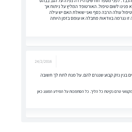
כבד. לפני מספר חודשים הילדה נפלה על הגב בבהס
פנינו לשום טיפול. האורטופד המליץ על ניתוח אך
טיפול עולה הרבה כסף ואני שואלת האם יש עילה
ה זו נגרמה בוודאות מחבלה או עומס בזמן היותה
24/2/2016
מידים מבטחת תלמידים מגיל 3-18 24/7 ומפצה תלמידים בגין נזק קבוע שנגרם להם. על מנת לתת לך תשובה
ץ מקצועי טרם נקיטת כל הליך. כל הסתמכות על המידע המוצג כאן