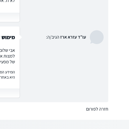
לא זז. אש
מימוש זכ
עו"ד עזרא ארז
הגיב/ה:
למצות את
של מפעיל
המידע המוצ
היא באחרי
חזרה לפורום