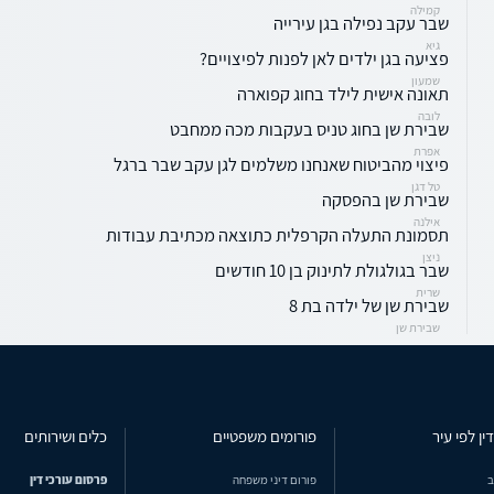
קמילה
שבר עקב נפילה בגן עירייה
גיא
פציעה בגן ילדים לאן לפנות לפיצויים?
שמעון
תאונה אישית לילד בחוג קפוארה
לובה
שבירת שן בחוג טניס בעקבות מכה ממחבט
אפרת
פיצוי מהביטוח שאנחנו משלמים לגן עקב שבר ברגל
טל דגן
שבירת שן בהפסקה
אילנה
תסמונת התעלה הקרפלית כתוצאה מכתיבת עבודות
ניצן
שבר בגולגולת לתינוק בן 10 חודשים
שרית
שבירת שן של ילדה בת 8
שבירת שן
ין לפי עיר
פורומים משפטיים
כלים ושירותים
ב
פורום דיני משפחה
פרסום עורכי דין