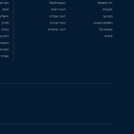
דיני משפחה
הוצאה לפועל
באר שב
תעבורה
דוברי רוסית
חיפה
נזקי גוף
דוברי אנגלית
ירושלים
רשלנות רפואית
דוברי ערבית
חדרה
פשיטת רגל
דוברי צרפתית
נתניה
מיסים
רמת גן
ראשון ל
פתח תק
אשדוד