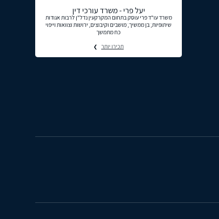
יעל פרי - משרד עורכי דין
משרד עו"ד פרי עוסק בתחום המקרקעין נדל"ן לרבות אגודות
שיתופיות, בן ממשיך, מושבים וקיבוצים, ירושות וצוואות וייפוי
כח מתמשך
תכירו יותר