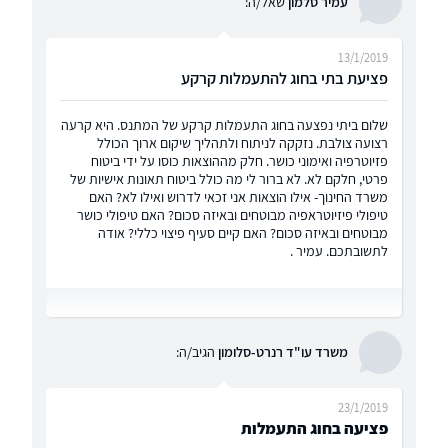
עמיר סלמון
שאל/ה:
13/1/2019
פציעת בתי בחוג להתעמלות קרקע
שלום ביתי נפצעה בחוג התעמלות קרקע של המתנס. היא קרעה
רצועה צולבת. נזקקה לניתוח ולתהליך שיקום ארוך הכולל
פזיוטרפיה ואימוני כושר. חלק מההוצאות כוסו על ידי ביטוח
פרטי, חלקם לא. לא ברור לי מה כולל ביטוח תאונות אישיות של
משרד החינוך- אילו הוצאות אני זכאי לדרוש ואילו לא? האם
טיפולי פיזיוטראפיה מבוטחים ובאיזה סכום? האם טיפולי כושר
מבוטחים ובאיזה סכום? האם קיים סעיף פיצוי כללי? אודה
לתשובתכם. עמיר .
משרד עו"ד רנרט-סלומון
הגיב/ה:
23/1/2019
פציעה בחוג התעמלות