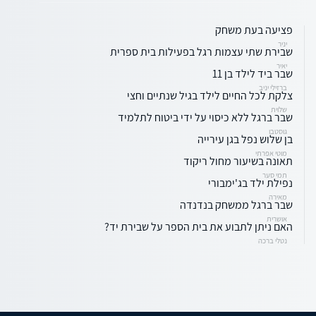
פציעה בעת משחק
יניר
שבירת שתי עצמות רגל בפעילות בית ספרית
יאיר
שבר ביד לילד בן 11
ברזילי יניב
צלקת לכל החיים לילד בגיל שנתיים וחצי
שלוית
שבר ברגל ללא כיסוי על ידי ביטוח לתלמיד
גוסטבו
בן שלוש נפל בגן עירייה
מוטי אפרתי
תאונה בשיעור מחול ריקוד
תמי סער
נפילת ילד בג'ימבורי
מאירה
שבר ברגל ממשחק בנדנדה
אושרית
האם ניתן לתבוע את בית הספר על שבירת יד?
נטלי ברכה