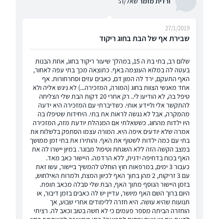
ורדית מזמר
שאל/ה:
27/1/2019
שבירת אף של הבת בחוג ריקוד
שלום רב, בתי בת ה 15, במהלך שיעור ריקוד בחוג, אחת הבנות
בעטה לה במלוא העוצמה באף. כתוצאה מכך בתי עפה לאחור,
האף התעקם, ירד לה המון דם, כאבים עזים וסחרחורות. אף
אחד מאנשי הצוות בחוג (המורה, המזכירה...) לא ניגש אליה ולא
טיפל בה, לא הודיעו לי.. רק אחרי 20 דקות הבת שלי הצליחה
להתקשר אלי וליידע אותי. כשדיברתי עם המזכירה היא ידעה
מהמקרה, אבל לא נגשה לראות את בתי. היחידות שטיפלו בה
היו ילדות מהחוג. כששאלתי אם המנהלת יודעת מזה, המזכירה
אמרה שלא יודעים איפה היא. המורה עצמו הסתפק בלשלוח את
בתי עם כמה ילדות לשטוף את האף. והותירו את בתי זמן ממושך
במצב הקשה הזה ללא השגחת וטיפול מבוגר. במיון יישרו לה את
האף בכוח בדחיפה ידנית, ללא הרדמה. היישור כאב מאד.
כעבור 3 ימים, במרפאות חוץ הוחלט להמשיך ביישור, עשו זאת
עם 3 זריקות, 2 מהן בתוך האף לכיוון המצח, ולמרות האילחוש,
בזמן היישור הנוסף מתוך האף, הבת שלי סבלה מכאב תופת.
היום ברוך השם האף מיושר, עדיין יש לה כאבים בזמן דיבור, או
תנועות שהיא עושה. היא חזרה ללימודים אחרי שבוע, אך
הוחזרה הביתה מספר פעמים כי לא חשה בטוב וכאב לה. רציתי