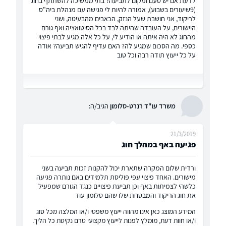
לדעת אם יש טעם ומקום לתביעה? בתי ממשיכה להשתתף בחוג
(9שיעורים בשבוע), אמורה להיות לי פגישה עם מנהלת ביה"ס
לריקוד, אני חושבת שעל הנזק, הכאבים מהבעיטה, ושני
היישורים, על העובדה שהיתה לבד בכל הסיטואציה ואף גורם
מהחוג לא היה איתה או הודיע לי, על כל אלה מגיע לבתי פיצוי
כספי. מה הסכום שמגיע לה? האם עדיף להגיש תביעה? אודה
על כל ייעוץ תודה רבה וכל טוב
משרד עו"ד רנרט-סלומון
הגיב/ה:
21/3/2019
פגיעה באף במהלך חוג
ורדית שלום המקרה שתארת יכול להקנות זכות תביעה בשני
מישורים. האחד פיצוי עפי פוליסת תלמידים באם נותרה פגיעה
כלשהי לצמיתות באף וכן תביעת פיצויים כנגד הגורם שמפעיל
את חוג הריקוד והמבטחת שלו שהם סלומון עוד
המידע המוצג כאן אינו מהווה ייעוץ משפטי ו/או המלצה מכל סוג
ו/או חוות דעת, מומלץ לפנות לייעוץ מקצועי טרם נקיטת כל הליך.