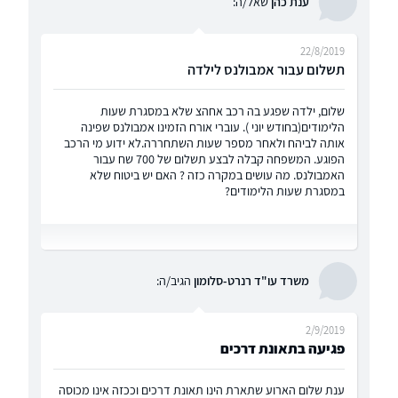
ענת כהן
שאל/ה:
22/8/2019
תשלום עבור אמבולנס לילדה
שלום, ילדה שפגע בה רכב אחהצ שלא במסגרת שעות
הלימודים(בחודש יוני ). עוברי אורח הזמינו אמבולנס שפינה
אותה לביהח ולאחר מספר שעות השתחררה.לא ידוע מי הרכב
הפוגע. המשפחה קבלה לבצע תשלום של 700 שח עבור
האמבולנס. מה עושים במקרה כזה ? האם יש ביטוח שלא
במסגרת שעות הלימודים?
משרד עו"ד רנרט-סלומון
הגיב/ה:
2/9/2019
פגיעה בתאונת דרכים
ענת שלום הארוע שתארת הינו תאונת דרכים וככזה אינו מכוסה