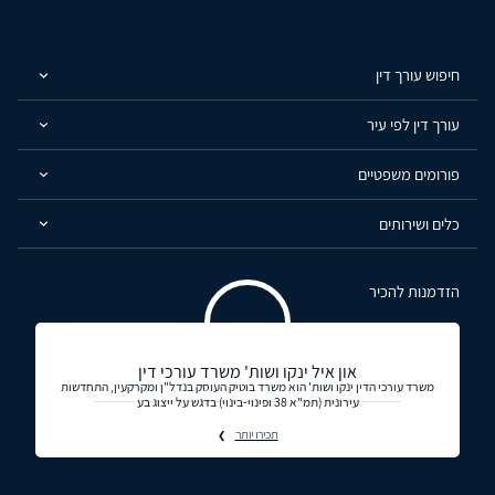
חיפוש עורך דין
עורך דין לפי עיר
פורומים משפטיים
כלים ושירותים
הזדמנות להכיר
און איל ינקו ושות' משרד עורכי דין
משרד עורכי הדין ינקו ושות' הוא משרד בוטיק העוסק בנדל"ן ומקרקעין, התחדשות
עירונית (תמ"א 38 ופינוי-בינוי) בדגש על ייצוג בע
תכירו יותר