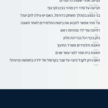
פציעה אחרי שעות הלימודים
פלורי נמני
תביעה על סדר דין מהיר בגין נזקי גוף
עו"ד צעיר
בני נפצע במהלך משחק כדורסל, האם יש עילה לתביעה?
אבי
עד מתי אפשר לתבוע את ביטוח התלמידים לאחר תאונה
חיים
דחיפה של ילד ופתיחת ראש
אסי
נזק בכף רגל בבריכת מלון
נילופר
תאונת תלמידים משרד החינוך
רינה
תאונת בית ספר לפני עשר שנים
אסתר
האם ניתן לקבל פיצוי על שבר בקרסול של ילדה בחופשה פרטית?
מיכל