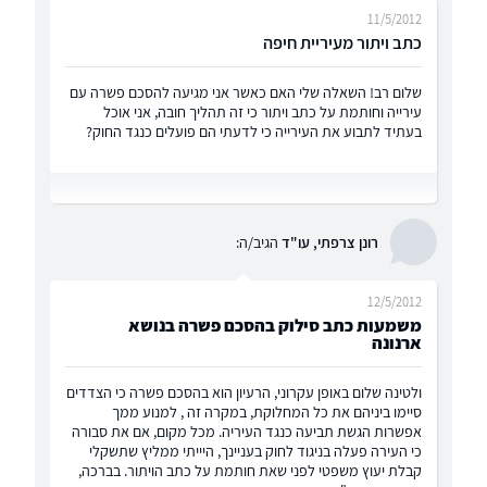
11/5/2012
כתב ויתור מעיריית חיפה
שלום רב! השאלה שלי האם כאשר אני מגיעה להסכם פשרה עם
עירייה וחותמת על כתב ויתור כי זה תהליך חובה, אני אוכל
בעתיד לתבוע את העירייה כי לדעתי הם פועלים כנגד החוק?
רונן צרפתי, עו"ד
הגיב/ה:
12/5/2012
משמעות כתב סילוק בהסכם פשרה בנושא
ארנונה
ולטינה שלום באופן עקרוני, הרעיון הוא בהסכם פשרה כי הצדדים
סיימו ביניהם את כל המחלוקת, במקרה זה , למנוע ממך
אפשרות הגשת תביעה כנגד העיריה. מכל מקום, אם את סבורה
כי העירה פעלה בניגוד לחוק בעניינך, היייתי ממליץ שתשקלי
קבלת יעוץ משפטי לפני שאת חותמת על כתב הויתור. בברכה,