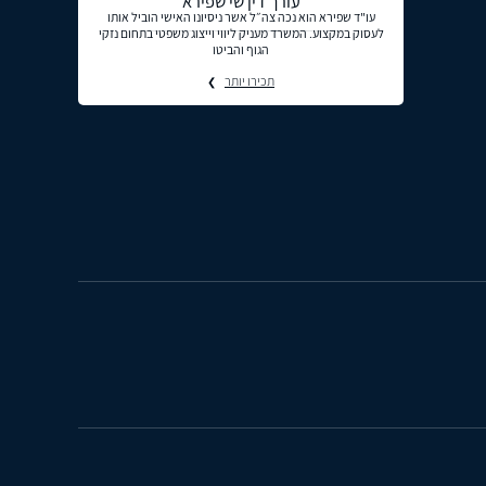
עורך דין שי שפירא
עו"ד שפירא הוא נכה צה״ל אשר ניסיונו האישי הוביל אותו
לעסוק במקצוע. המשרד מעניק ליווי וייצוג משפטי בתחום נזקי
הגוף והביטו
תכירו יותר