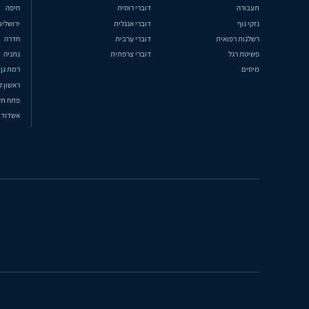
תעבורה
דוברי רוסית
חיפה
נזקי גוף
דוברי אנגלית
ירושלים
רשלנות רפואית
דוברי ערבית
חדרה
פשיטת רגל
דוברי צרפתית
נתניה
מיסים
רמת גן
ראשון ל
פתח תק
אשדוד