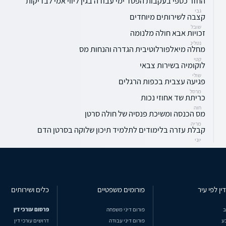
החזר כספי בעקבות הפסד ימי עבודה בגין ליווי אמי לבדיקות
גבי
קצבה לשירותים מיוחדים
שובל
זכויות אבא חולה מלנומה
נטלינ
מחלה מיאלפורלוטיבית הגדרה והנחות מס
קטי
לוקומיה בשירות צבאי
שולי
פגיעה עצבית בכפות הרגלים
מרסל
כריתת שד אחוזי נכות
חוה
מס הכנסה ומשיכת פנסיה של חולה סרטן
מריה
קבלת עזרה בלימודים לתלמיד תיכון שלוקה בסרטן הדם
יוני
ין לפי עיר
פורומים משפטיים
כלים ושירותים
ב
פורום דיני משפחה
פרסום עורכי דין
ע
פורום דיני עבודה
דרושים עורכי דין