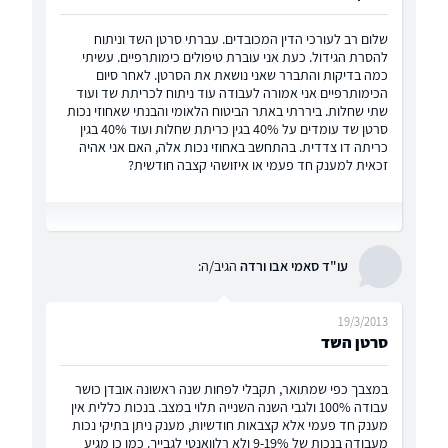
שלום רב לעורכי הדין המכובדים. עברתי סרטן השד וניתוח
להסרת הגידול. כעת אני עוברת טיפולים כימותרפיים. עשיתי
כמה בדיקות והתברר שאני נושאת את הסרטן. לאחר סיום
הכימותרפיים אני אמורה לעבודה עוד ניתוח לכריתת שד ועוד
שתי שחלות. ביררתי באתר הביטוח הלאומי והבנתי שאחוזי נכות
סרטן שד עומדים על 40% בגין כריתת שחלות ועוד 40% בגין
כריתה דו צדדית. בהתחשב באחוזי נכות אלה, האם אני אהיה
זכאית למענק חד פעמי או איזושהי קצבה חודשית?
עו"ד סאמי אבו ורדה
הגיב/ה:
19/3/2013
סרטן השד
במצבך כפי שמתואר, תקבלי לפחות שנה ראשונה אובדן כושר
עבודה 100% ולגבי השנה השנייה תלוי במצב. בנכות כללית אין
מענק חד פעמי אלא קצבאות חודשיות, מענק ניתן בתיקי נכות
מעבודה בנכות של 9-19% ולא רלוואנטי לגבייך. כמו כן מגיע