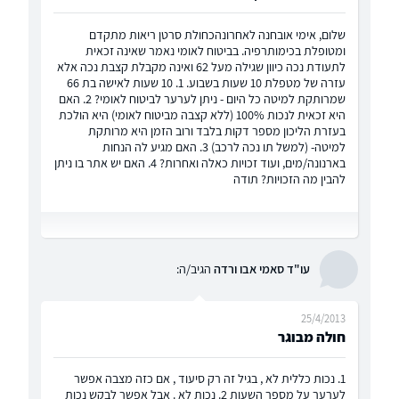
שלום, אימי אובחנה לאחרונהכחולת סרטן ריאות מתקדם
ומטופלת בכימותרפיה. בביטוח לאומי נאמר שאינה זכאית
לתעודת נכה כיוון שגילה מעל 62 ואינה מקבלת קצבת נכה אלא
עזרה של מטפלת 10 שעות בשבוע. 1. 10 שעות לאישה בת 66
שמרותקת למיטה כל היום - ניתן לערער לביטוח לאומי? 2. האם
היא זכאית לנכות 100% (ללא קצבה מביטוח לאומי) היא הולכת
בעזרת הליכון מספר דקות בלבד ורוב הזמן היא מרותקת
למיטה- (למשל תו נכה לרכב) 3. האם מגיע לה הנחות
בארנונה/מים, ועוד זכויות כאלה ואחרות? 4. האם יש אתר בו ניתן
להבין מה הזכויות? תודה
עו"ד סאמי אבו ורדה
הגיב/ה:
25/4/2013
חולה מבוגר
1. נכות כללית לא , בגיל זה רק סיעוד , אם כזה מצבה אפשר
לערער על מספר השעות 2. נכות לא . אבל אפשר לבקש נכות