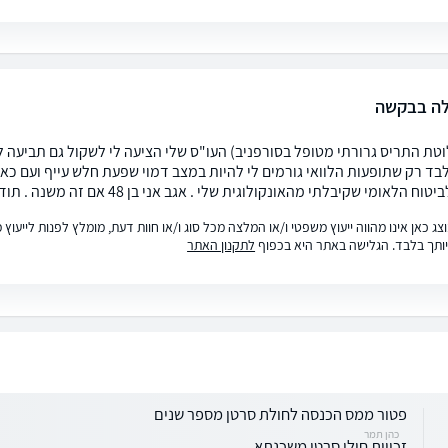
לה בבקשה
וטת התריס גרורתי מטופל בסורפניב) העו"ס שלי הציעה לי לשקול גם תביעה לש
ד רק שתופעות הלוואי גורמים לי להיות במצב דמוי שפעת חלש עייף ועם כאבי 
ח הלאומי שקיבלתי מהאונקולוגית שלי . אגב אני בן 48 אם זה משנה . תודה
ג כאן אינו מהווה ייעוץ משפטי ו/או המלצה מכל סוג ו/או חוות דעת, מומלץ לפנות לייעו
ותך בלבד. הגלישה באתר היא בכפוף
לתקנון האתר
פטור ממס הכנסה לחולת סרטן מספר שנים
כהן תמר
זכויות חולי סרטן משכנתא