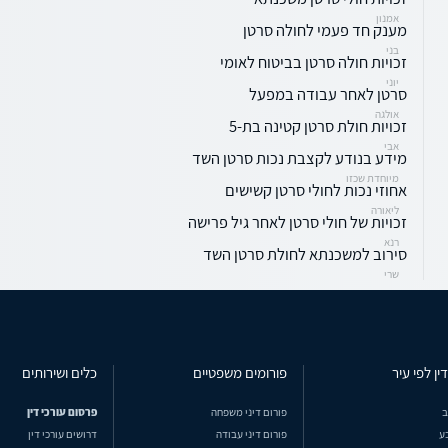
אמנון
מענק חד פעמי לחולה סרטן
בני
זכויות חולה סרטן בביטוח לאומי
יוני
סרטן לאחר עבודה במפעל
אולגה
זכויות חולת סרטן קטינה בת-5
אבי
מידע בנודע לקצבת נכות סרטן השד
מיוחדת שכזו
אחוזי נכות לחולי סרטן קשישים
ליאורה
זכויות של חולי סרטן לאחר גיל פרישה
רנא
סירוב למשכנתא לחולת סרטן השד
שרי
ין לפי עיר
פורומים משפטיים
כלים ושירותים
ב
פורום דיני משפחה
פרסום עורכי דין
ע
פורום דיני עבודה
דרושים עורכי דין