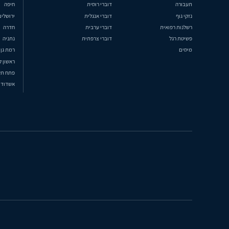
תעבורה
דוברי רוסית
חיפה
נזקי גוף
דוברי אנגלית
ירושלים
רשלנות רפואית
דוברי ערבית
חדרה
פשיטת רגל
דוברי צרפתית
נתניה
מיסים
רמת גן
ראשון ל
פתח תק
אשדוד