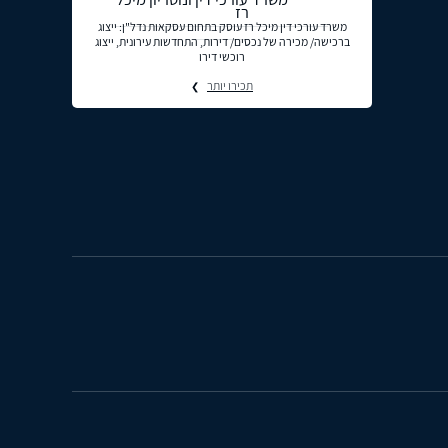
רז
משרד עורכי דין מיכל רז עוסק בתחום עסקאות נדל"ן: ייצוג
ברכישה/ מכירה של נכסים/ דירות, התחדשות עירונית, ייצוג
רוכשי דירו
תכירו יותר