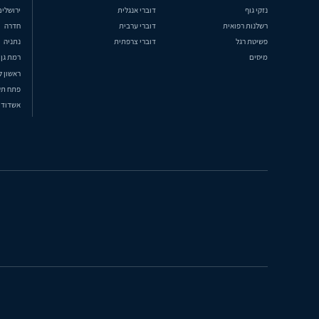
נזקי גוף
דוברי אנגלית
ירושלים
רשלנות רפואית
דוברי ערבית
חדרה
פשיטת רגל
דוברי צרפתית
נתניה
מיסים
רמת גן
ראשון ל
פתח תק
אשדוד