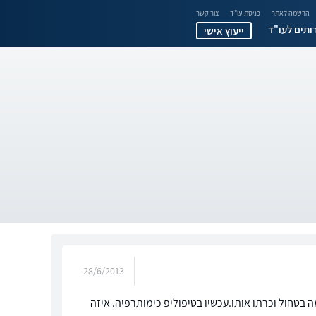
הרשמה לאתר
כניסת עו"ד
צור קשר
ותים לעו"ד
ייעוץ אישי
28/6/2013
ן 76. לפני כחצי שנה גילו לו למפומה בטחול וכרתו אותו.עכשיו בטיפוליפ כימותרפיה. איזה