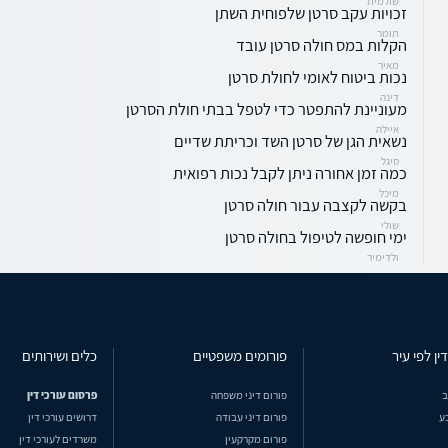
שולמית
זכויות עקב סרטן שלפוחית השתן
תומר
הקלות במס חולה סרטן עובד
מאיר
נכות ביטוח לאומי לחולת סרטן
דינה
מעוניינת להתפטר כדי לטפל בבתי חולת הסרטן
איילה
נשאית הגן של סרטן השד וכריתת שדיים
סיגל
כמה זמן אחורה ניתן לקבל נכות רפואית
מיכל
בקשה לקצבה עבור חולה סרטן
שולי
ימי חופשה לטיפול בחולה סרטן
ולדימיר
ין לפי עיר
פורומים משפטיים
כלים ושירותים
ב
פורום דיני משפחה
פרסום עורכי דין
ע
פורום דיני עבודה
דרושים עורכי דין
פורום מקרקעין
משרדים לעורכי דין