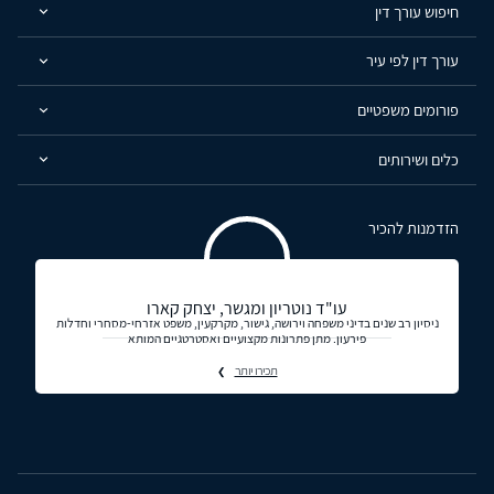
חיפוש עורך דין
עורך דין לפי עיר
פורומים משפטיים
כלים ושירותים
הזדמנות להכיר
עו"ד נוטריון ומגשר, יצחק קארו
ניסיון רב שנים בדיני משפחה וירושה, גישור, מקרקעין, משפט אזרחי-מסחרי וחדלות
פירעון. מתן פתרונות מקצועיים ואסטרטגיים המותא
תכירו יותר