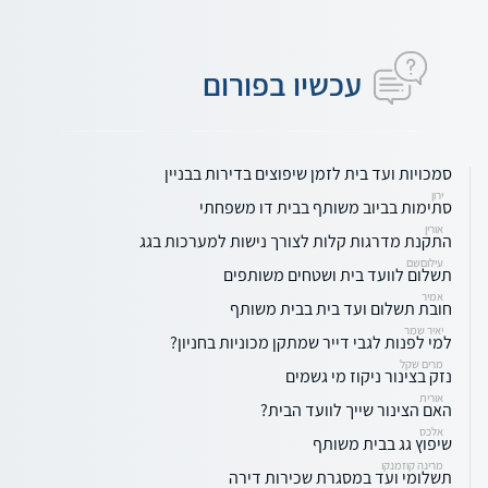
עכשיו בפורום
סמכויות ועד בית לזמן שיפוצים בדירות בבניין
ירון
סתימות בביוב משותף בבית דו משפחתי
אורין
התקנת מדרגות קלות לצורך נישות למערכות בגג
עילוםשם
תשלום לוועד בית ושטחים משותפים
אמיר
חובת תשלום ועד בית בבית משותף
יאיר שמר
למי לפנות לגבי דייר שמתקן מכוניות בחניון?
מרים שקל
נזק בצינור ניקוז מי גשמים
אורית
האם הצינור שייך לוועד הבית?
אלכס
שיפוץ גג בבית משותף
מרינה קוזמנקו
תשלומי ועד במסגרת שכירות דירה