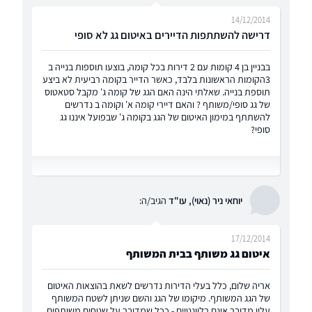
14/12/2014
דרישה להשתתפות הדיירים באיטום גג לא סופי
בבניין בן 4 קומות עם 2 דירות בכל קומה, בוצעו תוספות בנייה ב
3הקומות הראשונות בלבד, כאשר הדייר בקומה רביעית לא ביצע
תוספת בנייה. שאלתי הינה האם הגג של קומה ג' מקבל סטאטוס
של גג סופי/משותף ? והאם דיירי קומה א' וקומה ב נדרשים
להשתתף במימון האיטום של הגג בקומה ג' שבפועל איננו גג
סופי?
יוחאי ניר (נאוי), עו"ד
הגיב/ה:
17/12/2014
איטום גג משותף בבית המשותף
אריה שלום, כלל בעלי הדירות נדרשים לשאת בהוצאות האיטום
של הגג המשותף. מיקומו של הגג והשם שניתן לשטח המשותף
עליו מדובר אינם רלוונטיים - ככל שמדובר על שטחים משותפים