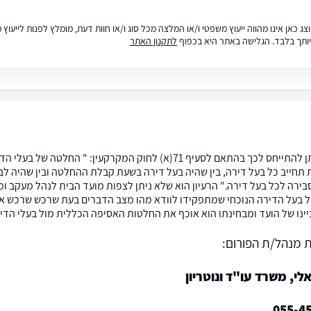
ג כאן אינו מהווה ייעוץ משפטי ו/או המלצה מכל סוג ו/או חוות דעת, מומלץ לפנות לייעו
ותך בלבד. הגלישה באתר היא בכפוף
לתקנון האתר
טובה, ניתן להתייחס לכך בהתאם לסעיף 71(א) לחוק המקרקעין
תחייב כל בעל דירה, בין שהיה בעל דירה בשעת קבלת ההחלטה ובין שהיה לב
בירה לכל בעל דירה." הרעיון הוא שלא ניתן לצפות מועד הבית לנהל מעקב ו
 בעל הדירה הנוכחי שמתפקידו לוודא מהו מצב הדברים בעת שרכש שרכש א
ינו של הועד ומבחינתו הוא אוכף את החלטות האסיפה הכללית מול בעלי הדירות
 מנהל/ת הפורום:
לי, משרד עו"ד ונוטריון
055-4