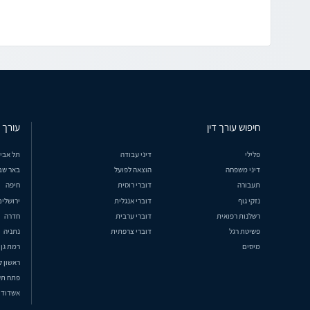
חיפוש עורך דין
עורך ד
פלילי
דיני עבודה
תל אבי
דיני משפחה
הוצאה לפועל
באר שב
תעבורה
דוברי רוסית
חיפה
נזקי גוף
דוברי אנגלית
ירושלים
רשלנות רפואית
דוברי ערבית
חדרה
פשיטת רגל
דוברי צרפתית
נתניה
מיסים
רמת גן
ראשון ל
פתח תק
אשדוד