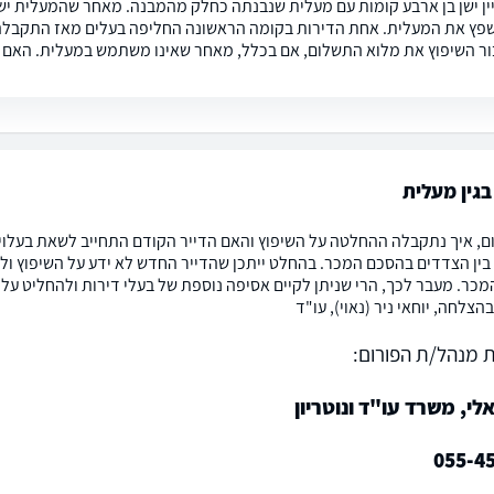
יין ישן בן ארבע קומות עם מעלית שנבנתה כחלק מהמבנה. מאחר שהמעלית 
שפץ את המעלית. אחת הדירות בקומה הראשונה החליפה בעלים מאז התקבלה ה
ר השיפוץ את מלוא התשלום, אם בכלל, מאחר שאינו משתמש במעלית. האם ה
גין מעלית
ם, איך נתקבלה ההחלטה על השיפוץ והאם הדייר הקודם התחייב לשאת בעלויו
ין הצדדים בהסכם המכר. בהחלט ייתכן שהדייר החדש לא ידע על השיפוץ ול
כר. מעבר לכך, הרי שניתן לקיים אסיפה נוספת של בעלי דירות ולהחליט ע
הצלחה, יוחאי ניר (נאוי), עו"ד
 מנהל/ת הפורום:
לי, משרד עו"ד ונוטריון
055-4