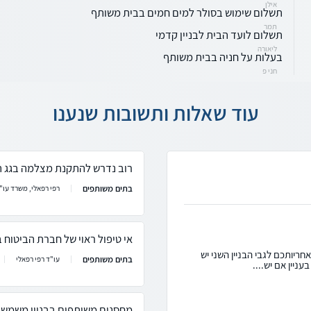
אילן
תשלום שימוש בסולר למים חמים בבית משותף
תמר
תשלום לועד הבית לבניין קדמי
ליאורה
בעלות על חניה בבית משותף
חני פ
עוד שאלות ותשובות שנענו
רוב נדרש להתקנת מצלמה בגג 
בתים משותפים
רפי רפאלי, משרד עו"ד
אי טיפול ראוי של חברת הביטוח 
ריותכם לגבי הבניין השני יש
בתים משותפים
עו"ד רפי רפאלי
ניין אם יש....
מחסנים משותפים בבניין משמשים