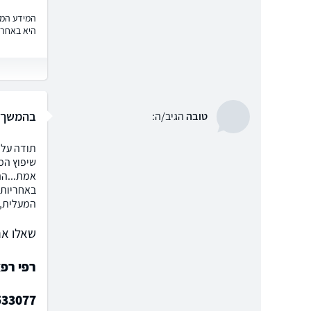
המידע המוצ
היא באחרי
בהמשך ל
טובה
הגיב/ה:
תודה על 
שיפוץ המ
אמת...הה
באחריות 
המעלית, 
שאלו את
רפי רפא
533077