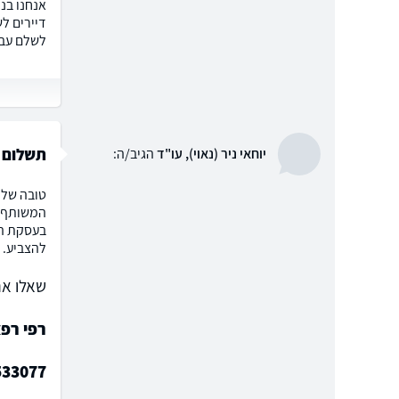
אנחנו בנ
דיירים ל
לשלם עבו
תשלום ב
יוחאי ניר (נאוי), עו"ד
הגיב/ה:
טובה שלו
המשותף ב
בעסקת המ
להצביע. ב
שאלו את
רפי רפא
533077