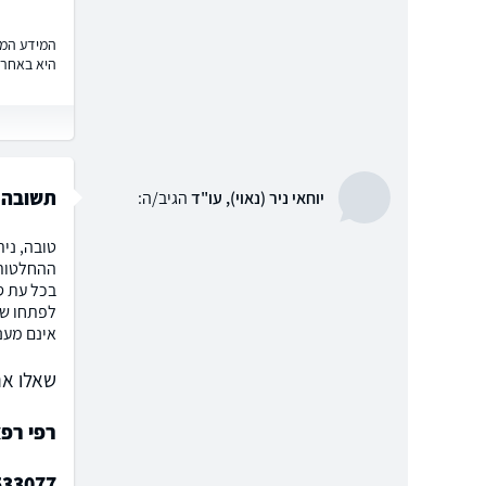
המידע המוצ
היא באחרי
תשובה
יוחאי ניר (נאוי), עו"ד
הגיב/ה:
ההחלטות 
בכל עת ס
לפתחו של
אינם מעני
שאלו את
רפי רפא
533077