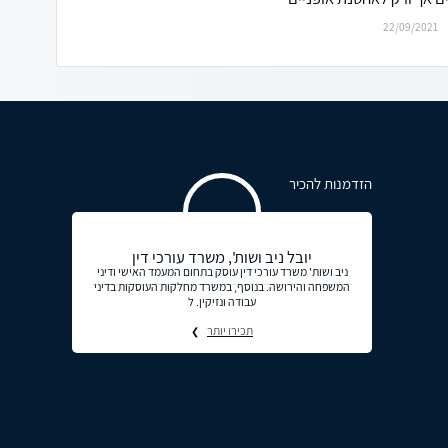
22/09/2021
הזדמנות להכיר
יובל ניב ושות', משרד עורכי דין
ניב ושות' משרד עורכי דין עוסק בתחום המעמד האישי ודיני
המשפחה והירושה. בנוסף, במשרד מחלקות העוסקות בדיני
עבודה ונזיקין. ל
תכירו יותר