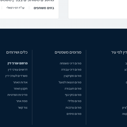
בתים משותפים
עו"ד רפי רפאלי
ין לפי עיר
פורומים משפטיים
כלים ושירותים
ב
פורום דיני משפחה
פרסום עורכי דין
ע
פורום דיני עבודה
דרושים עורכי דין
פורום מקרקעין
משרדים לעורכי דין
פורום הוצאה לפועל
אודות האתר
פורום תעבורה
תקנון האתר
פורום נזקי גוף
מדיניות הפרטיות
פורום פלילי
מפת אתר
ציון
פורום צרכנות
צור קשר
ווה
פורום מיסים