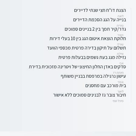
הצגת דו"ח חצי שנתי לדיירים
ליאת
בנייה על הגג הסכמת הדיירים
מירית
גדר/קיר תמך בין 2 בניינים סמוכים
מאיר
חלוקת הוצאת איטום הגג בין 10 בעלי דירות
שירלי
תשלום על תיקון בדירה פרטית מכספי הוועד
איילת
נזילה מגג בעת גשמים בבעלות פרטית
אבי
סדקים באדן החלון החיצוני של ויטרינה מזכוכית בדירת
חיותה רז
עישון נרגילה במרפסת בבניין משותף
אמיר
בית מורכב עם מחסנים
ליאור
חיבור צובר גז לבנינים סמוכים ללא אישור
מיכל שפי