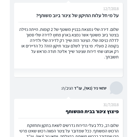
12/7/2018
על מי חל עלות התיקון של צינור ביוב משותף?
שלום. דירה שלי נמצאת בבניין משוטף של 2 קומות. הייתה נזילה
בצינור ביוב משוטף אשר נמצא בארון מחוץ לדירה שלי סמוך
לדלת כניסה שלי. הצינור הזה שייך רק לדירה שלי ולדירה
בקומה 2 מעליי. מי צריך לשלם עבור תיקון הזה? כל הדיירים או
רק אנחנו שתי דירות שצינור שייך אלינו? תודה מראש על
תשובתך.
יוחאי ניר (נאוי), עו"ד
הגיב/ה:
31/7/2018
פיצוץ צינור בבית המשותף
שלום רב, כלל בעלי הדירות נדרשים לשאת בתקון ותחזוקת
הרכוש המשותף. ככל שמדובר על צינור המווה רכוש שאינו פרטי
הרי שמדובר ברכוש משותף. בהצלחה, יוחאי ניר (נאוי), עו"ד