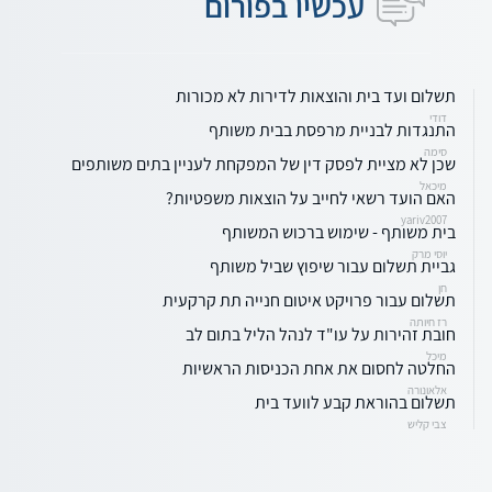
עכשיו בפורום
תשלום ועד בית והוצאות לדירות לא מכורות
דודי
התנגדות לבניית מרפסת בבית משותף
סימה
שכן לא מציית לפסק דין של המפקחת לעניין בתים משותפים
מיכאל
האם הועד רשאי לחייב על הוצאות משפטיות?
yariv2007
בית משותף - שימוש ברכוש המשותף
יוסי מרק
גביית תשלום עבור שיפוץ שביל משותף
חן
תשלום עבור פרויקט איטום חנייה תת קרקעית
רז חיותה
חובת זהירות על עו"ד לנהל הליל בתום לב
מיכל
החלטה לחסום את אחת הכניסות הראשיות
אלאונורה
תשלום בהוראת קבע לוועד בית
צבי קליש